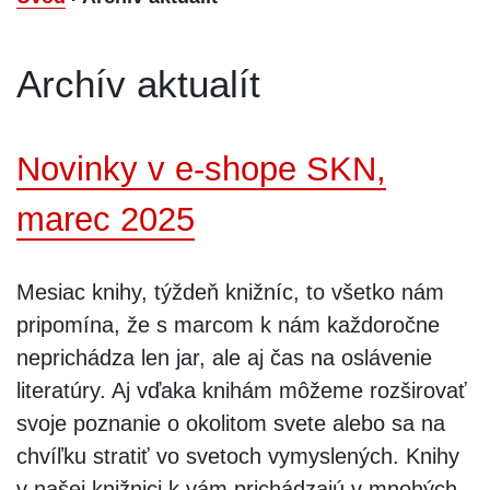
Archív aktualít
Novinky v e-shope SKN,
marec 2025
Mesiac knihy, týždeň knižníc, to všetko nám
pripomína, že s marcom k nám každoročne
neprichádza len jar, ale aj čas na oslávenie
literatúry. Aj vďaka knihám môžeme rozširovať
svoje poznanie o okolitom svete alebo sa na
chvíľku stratiť vo svetoch vymyslených. Knihy
v našej knižnici k vám prichádzajú v mnohých