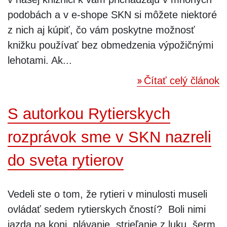
podobách a v e-shope SKN si môžete niektoré
z nich aj kúpiť, čo vám poskytne možnosť
knižku používať bez obmedzenia výpožičnými
lehotami. Ak...
Čítať celý článok
S autorkou Rytierskych
rozprávok sme v SKN nazreli
do sveta rytierov
Vedeli ste o tom, že rytieri v minulosti museli
ovládať sedem rytierskych čností? Boli nimi
jazda na koni, plávanie, strieľanie z luku, šerm,