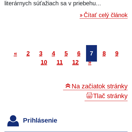
literárnych súťažiach sa v priebehu...
Čítať celý článok
«
2
3
4
5
6
7
8
9
10
11
12
»
Na začiatok stránky
Tlač stránky
Prihlásenie