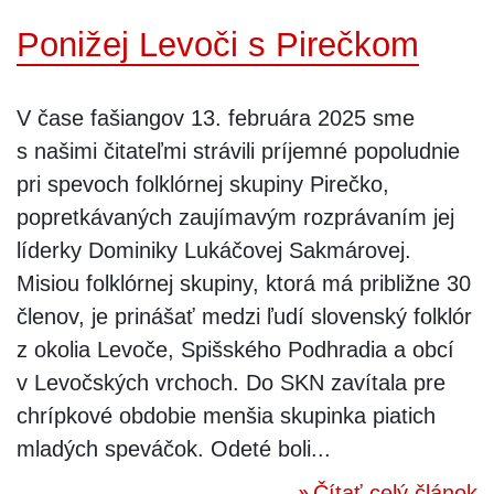
Ponižej Levoči s Pirečkom
V čase fašiangov 13. februára 2025 sme
s našimi čitateľmi strávili príjemné popoludnie
pri spevoch folklórnej skupiny Pirečko,
popretkávaných zaujímavým rozprávaním jej
líderky Dominiky Lukáčovej Sakmárovej.
Misiou folklórnej skupiny, ktorá má približne 30
členov, je prinášať medzi ľudí slovenský folklór
z okolia Levoče, Spišského Podhradia a obcí
v Levočských vrchoch. Do SKN zavítala pre
chrípkové obdobie menšia skupinka piatich
mladých speváčok. Odeté boli...
Čítať celý článok