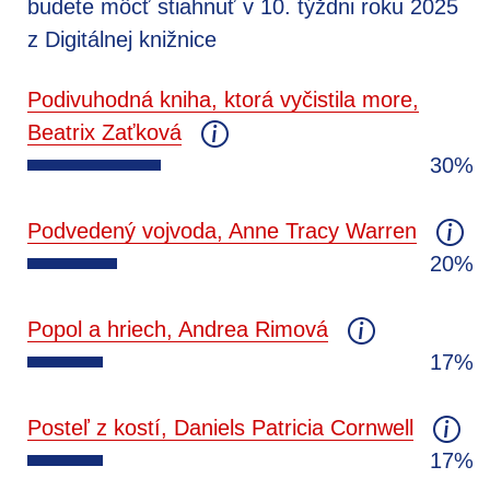
budete môcť stiahnuť v 10. týždni roku 2025
z Digitálnej knižnice
Podivuhodná kniha, ktorá vyčistila more,
Beatrix Zaťková
30%
Podvedený vojvoda, Anne Tracy Warren
20%
Popol a hriech, Andrea Rimová
17%
Posteľ z kostí, Daniels Patricia Cornwell
17%