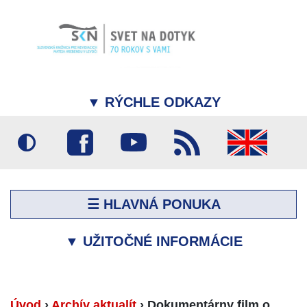
▼
RÝCHLE ODKAZY
☰ HLAVNÁ PONUKA
▼
UŽITOČNÉ INFORMÁCIE
Úvod
›
Archív aktualít
›
Dokumentárny film o