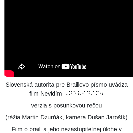
Slovenská autorita pre Braillovo písmo uvádza
film Nevidím ⠠⠝⠑⠧⠊⠙⠌⠍⠲
verzia s posunkovou rečou
(réžia Martin Dzurňák, kamera Dušan Jarošík)
Film o braili a jeho nezastupiteľnej úlohe v