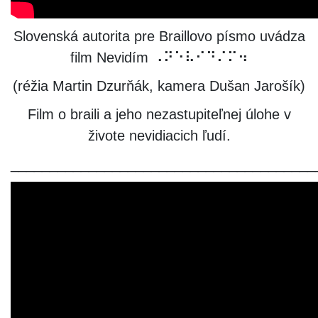
Slovenská autorita pre Braillovo písmo uvádza
film Nevidím ⠠⠝⠑⠧⠊⠙⠌⠍⠲
(réžia Martin Dzurňák, kamera Dušan Jarošík)
Film o braili a jeho nezastupiteľnej úlohe v
živote nevidiacich ľudí.
_______________________________________