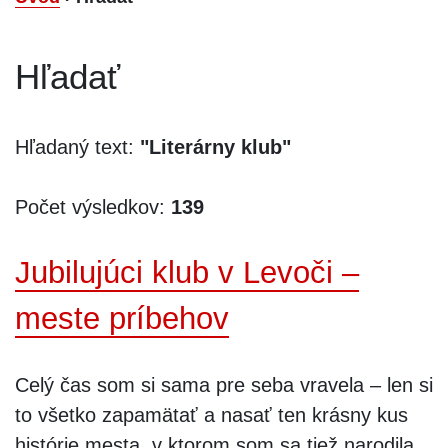
Hľadať
Hľadaný text:
"Literárny klub"
Počet výsledkov:
139
Jubilujúci klub v Levoči –
meste príbehov
Celý čas som si sama pre seba vravela – len si
to všetko zapamätať a nasať ten krásny kus
histórie mesta, v ktorom som sa tiež narodila.