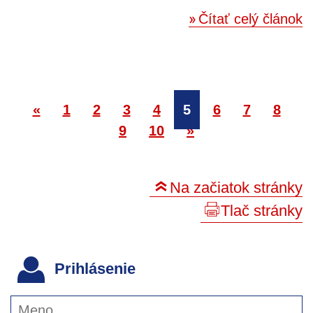
Čítať celý článok
«
1
2
3
4
5
6
7
8
9
10
»
Na začiatok stránky
Tlač stránky
Prihlásenie