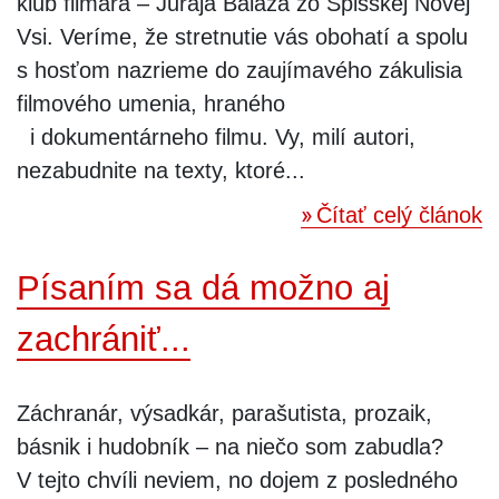
klub filmára – Juraja Baláža zo Spišskej Novej
Vsi. Veríme, že stretnutie vás obohatí a spolu
s hosťom nazrieme do zaujímavého zákulisia
filmového umenia, hraného
i dokumentárneho filmu. Vy, milí autori,
nezabudnite na texty, ktoré...
Čítať celý článok
Písaním sa dá možno aj
zachrániť...
Záchranár, výsadkár, parašutista, prozaik,
básnik i hudobník – na niečo som zabudla?
V tejto chvíli neviem, no dojem z posledného