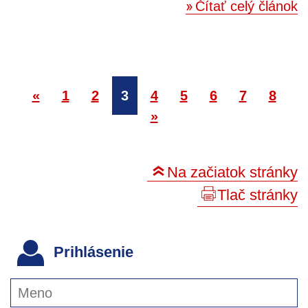
Čítať celý článok
«
1
2
3
4
5
6
7
8
»
Na začiatok stránky
Tlač stránky
Prihlásenie