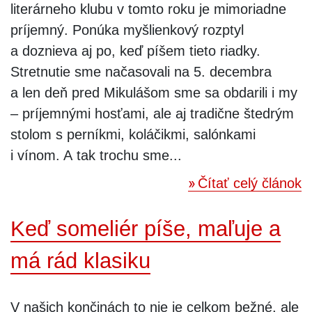
literárneho klubu v tomto roku je mimoriadne
príjemný. Ponúka myšlienkový rozptyl
a doznieva aj po, keď píšem tieto riadky.
Stretnutie sme načasovali na 5. decembra
a len deň pred Mikulášom sme sa obdarili i my
– príjemnými hosťami, ale aj tradične štedrým
stolom s perníkmi, koláčikmi, salónkami
i vínom. A tak trochu sme...
Čítať celý článok
Keď someliér píše, maľuje a
má rád klasiku
V našich končinách to nie je celkom bežné, ale