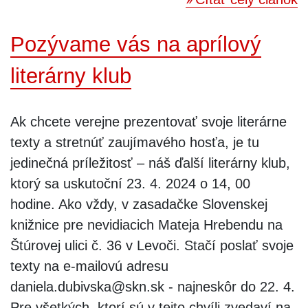
Pozývame vás na aprílový
literárny klub
Ak chcete verejne prezentovať svoje literárne
texty a stretnúť zaujímavého hosťa, je tu
jedinečná príležitosť – náš ďalší literárny klub,
ktorý sa uskutoční 23. 4. 2024 o 14, 00
hodine. Ako vždy, v zasadačke Slovenskej
knižnice pre nevidiacich Mateja Hrebendu na
Štúrovej ulici č. 36 v Levoči. Stačí poslať svoje
texty na e-mailovú adresu
daniela.dubivska@skn.sk - najneskôr do 22. 4.
Pre všetkých, ktorí sú v tejto chvíli zvedaví na