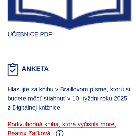
UČEBNICE PDF
ANKETA
Hlasujte za knihu v Braillovom písme, ktorú si
budete môcť stiahnuť v 10. týždni roku 2025
z Digitálnej knižnice
Podivuhodná kniha, ktorá vyčistila more,
Beatrix Zaťková