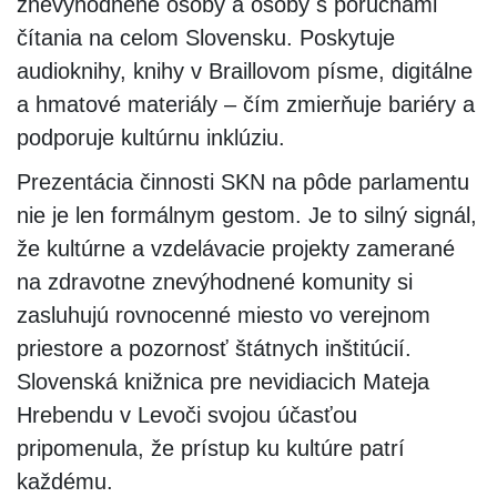
znevýhodnené osoby a osoby s poruchami
čítania na celom Slovensku. Poskytuje
audioknihy, knihy v Braillovom písme, digitálne
a hmatové materiály – čím zmierňuje bariéry a
podporuje kultúrnu inklúziu.
Prezentácia činnosti SKN na pôde parlamentu
nie je len formálnym gestom. Je to silný signál,
že kultúrne a vzdelávacie projekty zamerané
na zdravotne znevýhodnené komunity si
zasluhujú rovnocenné miesto vo verejnom
priestore a pozornosť štátnych inštitúcií.
Slovenská knižnica pre nevidiacich Mateja
Hrebendu v Levoči svojou účasťou
pripomenula, že prístup ku kultúre patrí
každému.