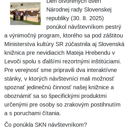
Deň otvorených dverí
Národnej rady Slovenskej
republiky (30. 8. 2025)
ponúkol návštevníkom pestrý
a výnimočný program, ktorého sa pod záštitou
Ministerstva kultúry SR zúčastnila aj Slovenská
knižnica pre nevidiacich Mateja Hrebendu v
Levoči spolu s ďalšími rezortnými inštitúciami.
Pre verejnosť sme pripravili dva interaktívne
stánky, v ktorých návštevníci mali možnosť
spoznať jedinečnú činnosť našej knižnice a
oboznámiť sa so špecifickými produktmi
určenými pre osoby so zrakovým postihnutím
a s poruchami čítania.
Čo ponúkla SKN návštevníkom?