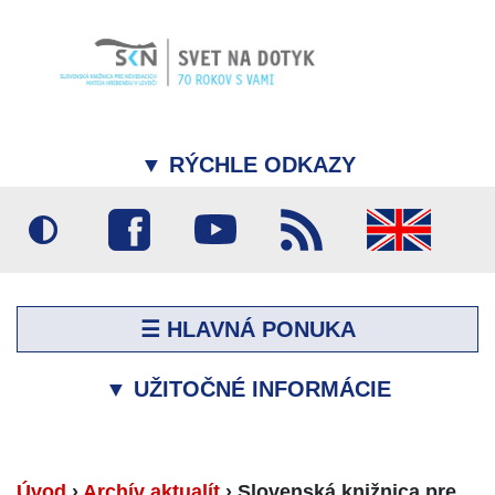
▼
RÝCHLE ODKAZY
☰ HLAVNÁ PONUKA
▼
UŽITOČNÉ INFORMÁCIE
Úvod
›
Archív aktualít
›
Slovenská knižnica pre