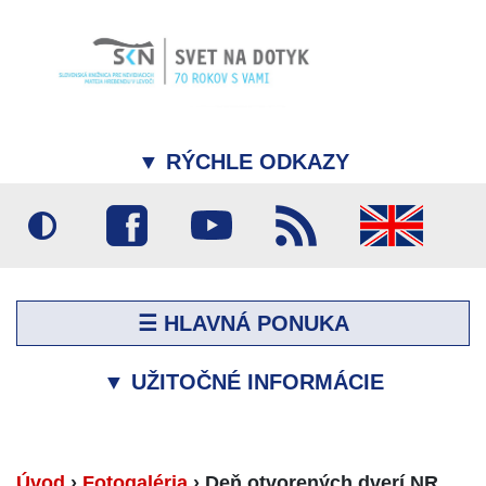
▼
RÝCHLE ODKAZY
☰ HLAVNÁ PONUKA
▼
UŽITOČNÉ INFORMÁCIE
Úvod
›
Fotogaléria
›
Deň otvorených dverí NR