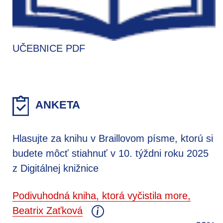
UČEBNICE PDF
ANKETA
Hlasujte za knihu v Braillovom písme, ktorú si
budete môcť stiahnuť v 10. týždni roku 2025
z Digitálnej knižnice
Podivuhodná kniha, ktorá vyčistila more,
Beatrix Zaťková