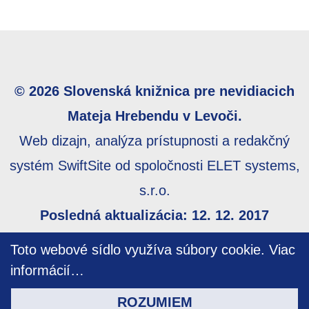
© 2026 Slovenská knižnica pre nevidiacich
Mateja Hrebendu v Levoči.
Web dizajn, analýza prístupnosti a redakčný
systém SwiftSite od spoločnosti ELET systems,
s.r.o.
Posledná aktualizácia: 12. 12. 2017
Webmaster:
webmaster@skn.sk
,
Informácie o
Toto webové sídlo využíva súbory cookie.
Viac
prístupnosti
,
Mapa stránky
informácií…
ROZUMIEM