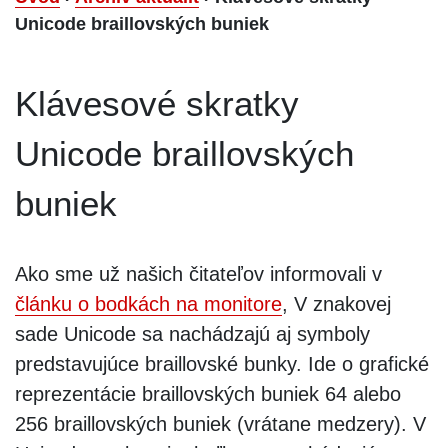
Unicode braillovských buniek
Klávesové skratky
Unicode braillovských
buniek
Ako sme už našich čitateľov informovali v
článku o bodkách na monitore
, V znakovej
sade Unicode sa nachádzajú aj symboly
predstavujúce braillovské bunky. Ide o grafické
reprezentácie braillovských buniek 64 alebo
256 braillovských buniek (vrátane medzery). V