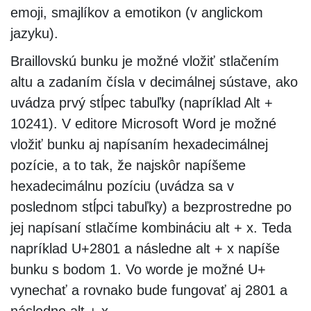
emoji, smajlíkov a emotikon (v anglickom
jazyku).
Braillovskú bunku je možné vložiť stlačením
altu a zadaním čísla v decimálnej sústave, ako
uvádza prvý stĺpec tabuľky (napríklad Alt +
10241). V editore Microsoft Word je možné
vložiť bunku aj napísaním hexadecimálnej
pozície, a to tak, že najskôr napíšeme
hexadecimálnu pozíciu (uvádza sa v
poslednom stĺpci tabuľky) a bezprostredne po
jej napísaní stlačíme kombináciu alt + x. Teda
napríklad U+2801 a následne alt + x napíše
bunku s bodom 1. Vo worde je možné U+
vynechať a rovnako bude fungovať aj 2801 a
následne alt + x.