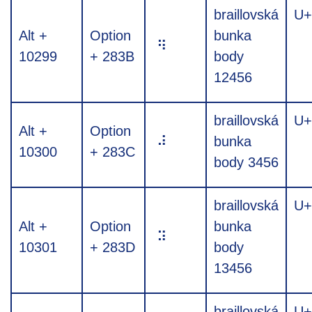
braillovská
U+
Alt +
Option
bunka
⠻
10299
+ 283B
body
12456
braillovská
U+
Alt +
Option
⠼
bunka
10300
+ 283C
body 3456
braillovská
U+
Alt +
Option
bunka
⠽
10301
+ 283D
body
13456
braillovská
U+