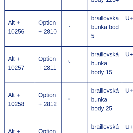
braillovská
U+
Alt +
Option
⠐
bunka bod
10256
+ 2810
5
braillovská
U+
Alt +
Option
⠑
bunka
10257
+ 2811
body 15
braillovská
U+
Alt +
Option
⠒
bunka
10258
+ 2812
body 25
braillovská
U+
Alt +
Option