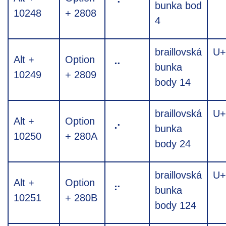
⠈
bunka bod
10248
+ 2808
4
braillovská
U+
Alt +
Option
⠉
bunka
10249
+ 2809
body 14
braillovská
U+
Alt +
Option
⠊
bunka
10250
+ 280A
body 24
braillovská
U+
Alt +
Option
⠋
bunka
10251
+ 280B
body 124