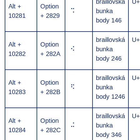
braillovská
U+
Alt +
Option
⠩
bunka
10281
+ 2829
body 146
braillovská
U+
Alt +
Option
⠪
bunka
10282
+ 282A
body 246
braillovská
U+
Alt +
Option
⠫
bunka
10283
+ 282B
body 1246
braillovská
U+
Alt +
Option
⠬
bunka
10284
+ 282C
body 346