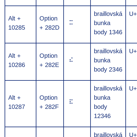
braillovská
U+
Alt +
Option
⠭
bunka
10285
+ 282D
body 1346
braillovská
U+
Alt +
Option
⠮
bunka
10286
+ 282E
body 2346
braillovská
U+
Alt +
Option
bunka
⠯
10287
+ 282F
body
12346
braillovská
U+