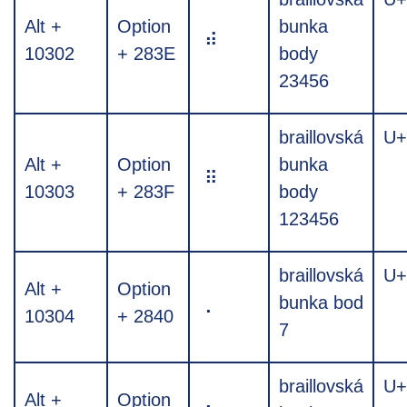
Alt +
Option
bunka
⠾
10302
+ 283E
body
23456
braillovská
U+
Alt +
Option
bunka
⠿
10303
+ 283F
body
123456
braillovská
U+
Alt +
Option
⡀
bunka bod
10304
+ 2840
7
braillovská
U+
Alt +
Option