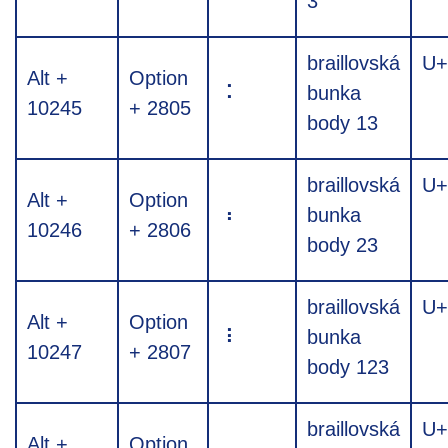
3
braillovská
U+
Alt +
Option
⠅
bunka
10245
+ 2805
body 13
braillovská
U+
Alt +
Option
⠆
bunka
10246
+ 2806
body 23
braillovská
U+
Alt +
Option
⠇
bunka
10247
+ 2807
body 123
braillovská
U+
Alt +
Option