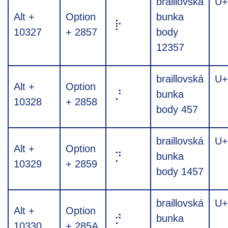
braillovská
U+
Alt +
Option
bunka
⡗
10327
+ 2857
body
12357
braillovská
U+
Alt +
Option
⡘
bunka
10328
+ 2858
body 457
braillovská
U+
Alt +
Option
⡙
bunka
10329
+ 2859
body 1457
braillovská
U+
Alt +
Option
⡚
bunka
10330
+ 285A