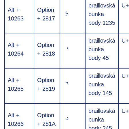
braillovská
U+
Alt +
Option
⠗
bunka
10263
+ 2817
body 1235
braillovská
U+
Alt +
Option
⠘
bunka
10264
+ 2818
body 45
braillovská
U+
Alt +
Option
⠙
bunka
10265
+ 2819
body 145
braillovská
U+
Alt +
Option
⠚
bunka
10266
+ 281A
body 245