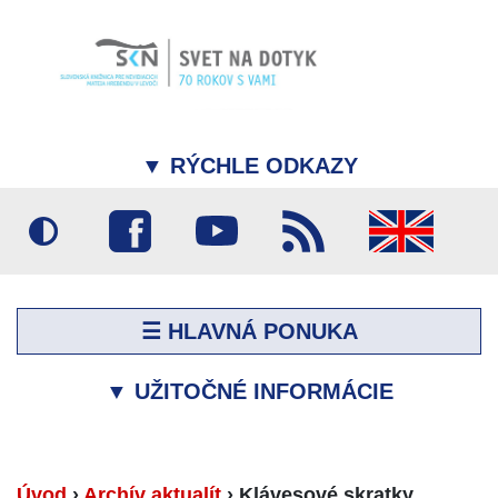
▼
RÝCHLE ODKAZY
☰ HLAVNÁ PONUKA
▼
UŽITOČNÉ INFORMÁCIE
Úvod
›
Archív aktualít
›
Klávesové skratky