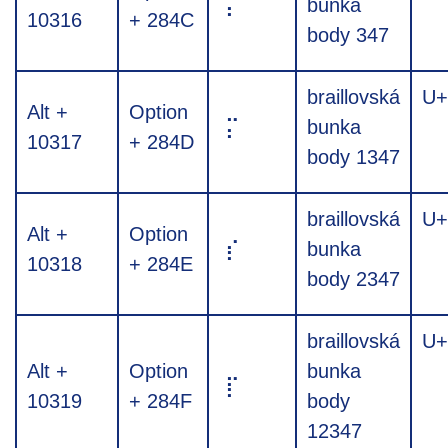
⡌
bunka
10316
+ 284C
body 347
braillovská
U+
Alt +
Option
⡍
bunka
10317
+ 284D
body 1347
braillovská
U+
Alt +
Option
⡎
bunka
10318
+ 284E
body 2347
braillovská
U+
Alt +
Option
bunka
⡏
10319
+ 284F
body
12347