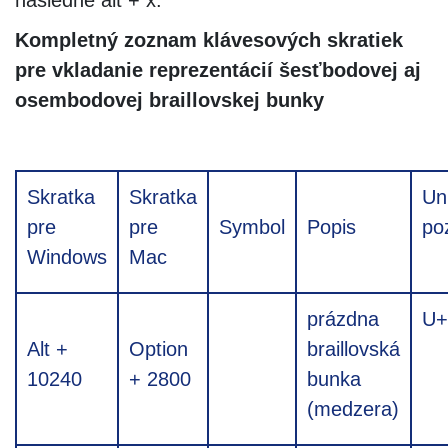
Kompletný zoznam klávesových skratiek
pre vkladanie reprezentácií šesťbodovej aj
osembodovej braillovskej bunky
Skratka
Skratka
Un
pre
pre
Symbol
Popis
po
Windows
Mac
prázdna
U+
Alt +
Option
braillovská
⠀
10240
+ 2800
bunka
(medzera)