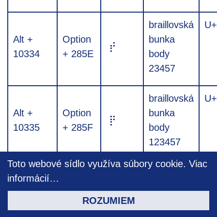
braillovská
U+
Alt +
Option
bunka
⡞
10334
+ 285E
body
23457
braillovská
U+
Alt +
Option
bunka
⡟
10335
+ 285F
body
123457
Toto webové sídlo využíva súbory cookie.
Viac
braillovská
U+
informácií…
Alt +
Option
⡠
bunka
10336
+ 2860
ROZUMIEM
body 67