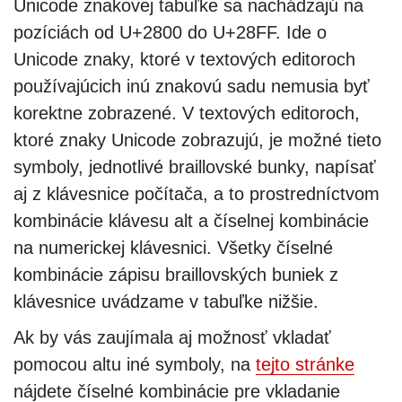
Unicode znakovej tabuľke sa nachádzajú na
pozíciách od U+2800 do U+28FF. Ide o
Unicode znaky, ktoré v textových editoroch
používajúcich inú znakovú sadu nemusia byť
korektne zobrazené. V textových editoroch,
ktoré znaky Unicode zobrazujú, je možné tieto
symboly, jednotlivé braillovské bunky, napísať
aj z klávesnice počítača, a to prostredníctvom
kombinácie klávesu alt a číselnej kombinácie
na numerickej klávesnici. Všetky číselné
kombinácie zápisu braillovských buniek z
klávesnice uvádzame v tabuľke nižšie.
Ak by vás zaujímala aj možnosť vkladať
pomocou altu iné symboly, na
tejto stránke
nájdete číselné kombinácie pre vkladanie