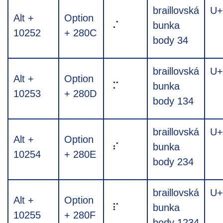
braillovská
U+
Alt +
Option
⠌
bunka
10252
+ 280C
body 34
braillovská
U+
Alt +
Option
⠍
bunka
10253
+ 280D
body 134
braillovská
U+
Alt +
Option
⠎
bunka
10254
+ 280E
body 234
braillovská
U+
Alt +
Option
⠏
bunka
10255
+ 280F
body 1234