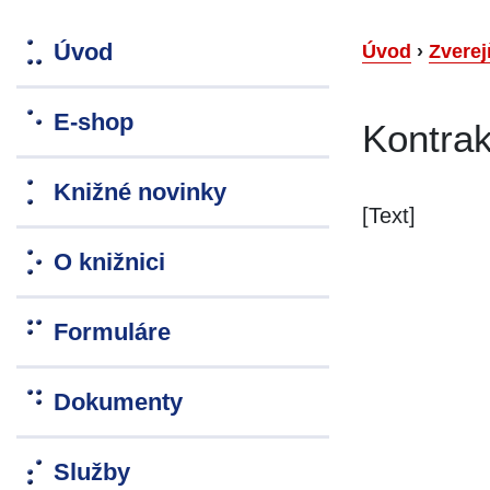
Úvod
Úvod
›
Zverej
E-shop
Kontra
Knižné novinky
[Text]
O knižnici
Formuláre
Dokumenty
Služby