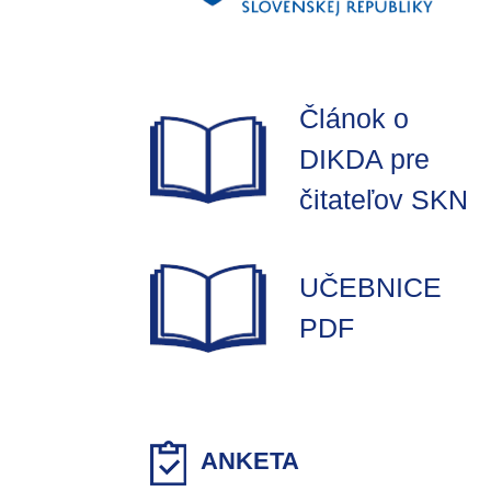
Článok o
DIKDA pre
čitateľov SKN
UČEBNICE
PDF
ANKETA