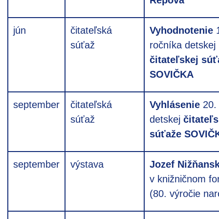
jún
čitateľská
Vyhodnotenie
súťaž
ročníka detskej
čitateľskej sú
SOVIČKA
september
čitateľská
Vyhlásenie
20. 
súťaž
detskej
čitateľs
súťaže SOVIČ
september
výstava
Jozef Nižňans
v knižničnom f
(80. výročie na