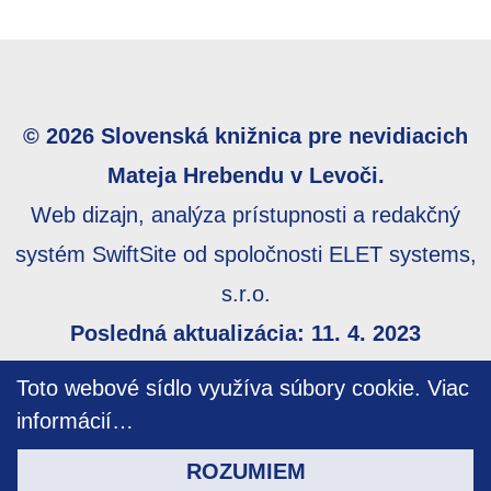
© 2026 Slovenská knižnica pre nevidiacich
Mateja Hrebendu v Levoči.
Web dizajn, analýza prístupnosti a redakčný
systém SwiftSite od spoločnosti ELET systems,
s.r.o.
Posledná aktualizácia: 11. 4. 2023
Webmaster:
webmaster@skn.sk
,
Informácie o
Toto webové sídlo využíva súbory cookie.
Viac
prístupnosti
,
Mapa stránky
informácií…
ROZUMIEM