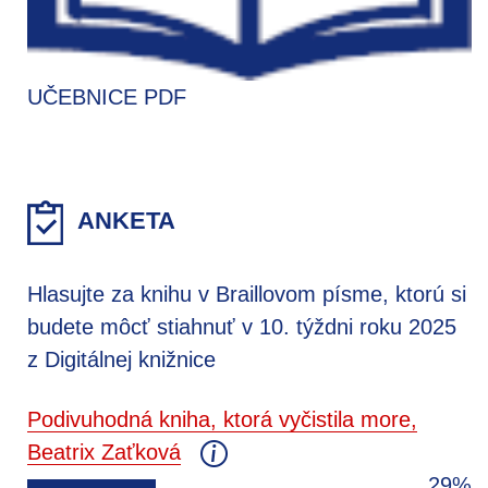
UČEBNICE PDF
ANKETA
Hlasujte za knihu v Braillovom písme, ktorú si
budete môcť stiahnuť v 10. týždni roku 2025
z Digitálnej knižnice
Podivuhodná kniha, ktorá vyčistila more,
Beatrix Zaťková
29%