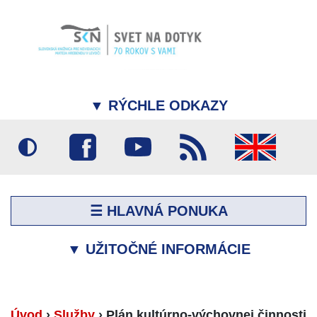
▼
RÝCHLE ODKAZY
☰ HLAVNÁ PONUKA
▼
UŽITOČNÉ INFORMÁCIE
Úvod
›
Služby
›
Plán kultúrno-výchovnej činnosti