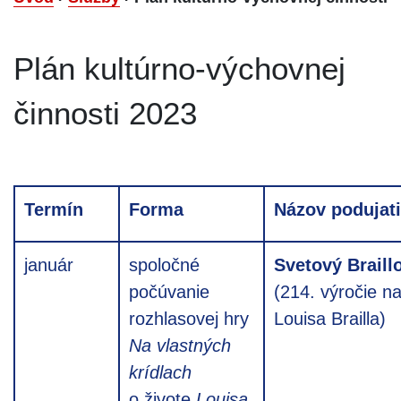
Plán kultúrno-výchovnej
činnosti 2023
Termín
Forma
Názov podujat
január
spoločné
Svetový Brail
počúvanie
(214. výročie n
rozhlasovej hry
Louisa Brailla)
Na vlastných
krídlach
o živote
Louisa