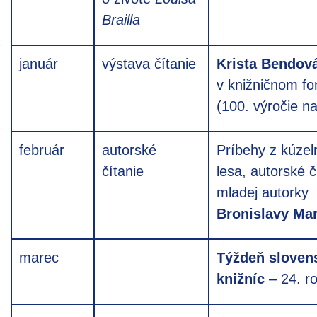
Brailla
január
výstava čítanie
Krista Bendov
v knižničnom f
(100. výročie n
február
autorské
Príbehy z kúze
čítanie
lesa, autorské č
mladej autorky
Bronislavy Ma
marec
Týždeň sloven
knižníc
– 24. r