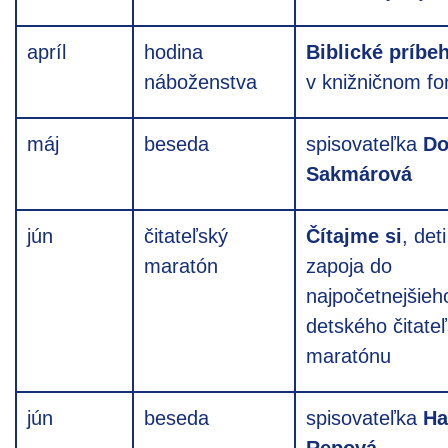
apríl
hodina
Biblické príbe
náboženstva
v knižničnom f
máj
beseda
spisovateľka
Do
Sakmárová
jún
čitateľský
Čítajme si
,
det
maratón
zapoja do
najpočetnejšieh
detského čitate
maratónu
jún
beseda
spisovateľka
Ha
Repová