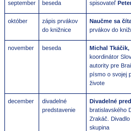
september
beseda
spisovateľ
Pete
október
zápis prvákov
Naučme sa čít
do knižnice
prvákov do kniž
november
beseda
Michal Tkáčik,
koordinátor Slo
autority pre Brai
písmo o svojej p
živote
december
divadelné
Divadelné pred
predstavenie
bratislavského 
Zrakáč. Divadlo 
skupina