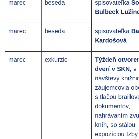
marec
beseda
spisovateľka
So
Bulbeck Lužin
marec
beseda
spisovateľka
Ba
Kardošová
marec
exkurzie
Týždeň otvore
dverí v SKN,
v
návštevy knižni
záujemcovia ob
s tlačou braillo
dokumentov,
nahrávaním zv
kníh, so stálou
expozíciou Izby