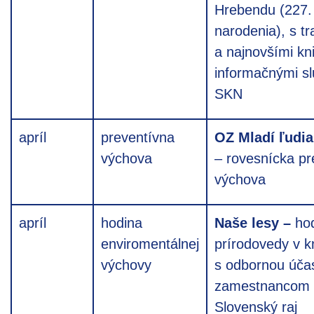
Hrebendu (227. 
narodenia), s t
a najnovšími kn
informačnými s
SKN
apríl
preventívna
OZ Mladí ľudia
výchova
– rovesnícka pr
výchova
apríl
hodina
Naše lesy –
hod
enviromentálnej
prírodovedy v kn
výchovy
s odbornou úča
zamestnancom
Slovenský raj