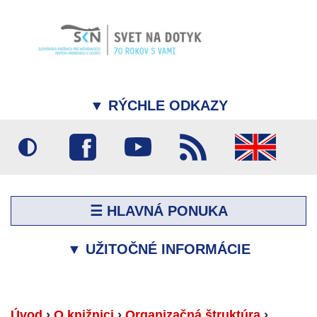
▼
RÝCHLE ODKAZY
☰ HLAVNÁ PONUKA
▼
UŽITOČNÉ INFORMÁCIE
Úvod
›
O knižnici
›
Organizačná štruktúra
›