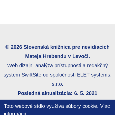
© 2026 Slovenská knižnica pre nevidiacich
Mateja Hrebendu v Levoči.
Web dizajn, analýza prístupnosti a redakčný
systém SwiftSite od spoločnosti ELET systems,
s.r.o.
Posledná aktualizácia: 6. 5. 2021
Webmaster:
webmaster@skn.sk
,
Informácie o
Toto webové sídlo využíva súbory cookie.
Viac
prístupnosti
,
Mapa stránky
informácií…