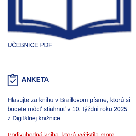
UČEBNICE PDF
ANKETA
Hlasujte za knihu v Braillovom písme, ktorú si
budete môcť stiahnuť v 10. týždni roku 2025
z Digitálnej knižnice
Podivuhodná kniha, ktorá vyčistila more,