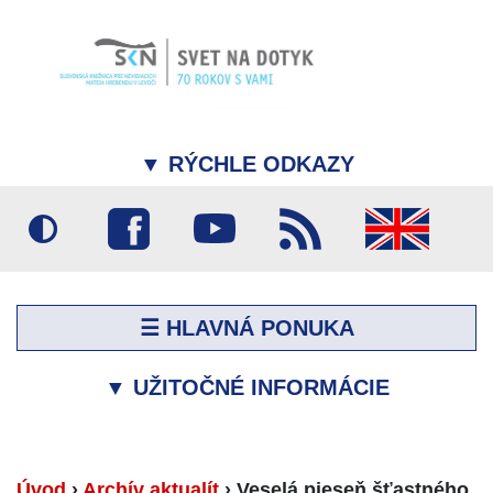
▼
RÝCHLE ODKAZY
☰ HLAVNÁ PONUKA
▼
UŽITOČNÉ INFORMÁCIE
Úvod
›
Archív aktualít
›
Veselá pieseň šťastného