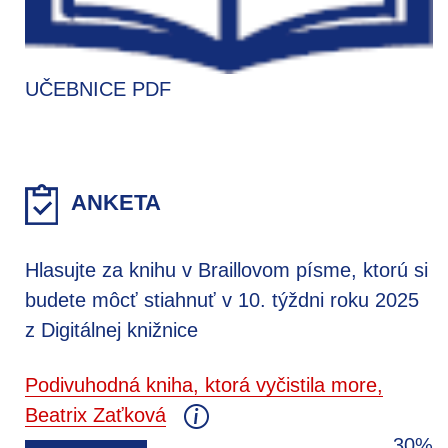
UČEBNICE PDF
ANKETA
Hlasujte za knihu v Braillovom písme, ktorú si
budete môcť stiahnuť v 10. týždni roku 2025
z Digitálnej knižnice
Podivuhodná kniha, ktorá vyčistila more,
Beatrix Zaťková
30%