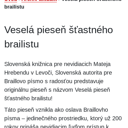
brailistu
Veselá pieseň šťastného
brailistu
Slovenská knižnica pre nevidiacich Mateja
Hrebendu v Levoči, Slovenská autorita pre
Braillovo písmo s radosťou predstavuje
originálnu pieseň s názvom Veselá pieseň
šťastného brailistu!
Táto pieseň vznikla ako oslava Braillovho
písma – jedinečného prostriedku, ktorý už 200
rokov prináša nevidiacim ľuďom prístup k