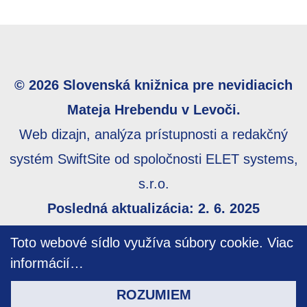
© 2026 Slovenská knižnica pre nevidiacich
Mateja Hrebendu v Levoči.
Web dizajn, analýza prístupnosti a redakčný
systém SwiftSite od spoločnosti ELET systems,
s.r.o.
Posledná aktualizácia: 2. 6. 2025
Webmaster:
webmaster@skn.sk
,
Informácie o
Toto webové sídlo využíva súbory cookie.
Viac
prístupnosti
,
Mapa stránky
informácií…
ROZUMIEM