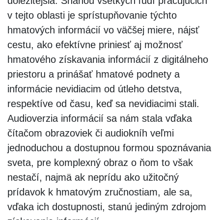
dôležitejšia. Snahou všetkých ľudí pracujúcich
v tejto oblasti je sprístupňovanie týchto
hmatových informácií vo väčšej miere, nájsť
cestu, ako efektívne priniesť aj možnosť
hmatového získavania informácií z digitálneho
priestoru a prinášať hmatové podnety a
informácie nevidiacim od útleho detstva,
respektíve od času, keď sa nevidiacimi stali.
Audioverzia informácií sa nám stala vďaka
čítačom obrazoviek či audiokníh veľmi
jednoduchou a dostupnou formou spoznávania
sveta, pre komplexný obraz o ňom to však
nestačí, najmä ak neprídu ako užitočný
prídavok k hmatovým zručnostiam, ale sa,
vďaka ich dostupnosti, stanú jediným zdrojom