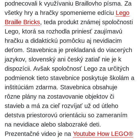
podnecovali k využívaniu Braillovho písma. Za
všetky hry a hračky spomenieme edíciu
Lego
Braille Bricks
, teda produkt známej spoločnosti
Lego, ktorá sa rozhodla priniesť zaujímavú
hračku a didaktickú pomôcku aj nevidiacim
deťom. Stavebnica je prekladaná do viacerých
jazykov, slovenský ani český zatiaľ nie je k
dispozícii. Avšak spoločnosť Lego za určitých
podmienok tieto stavebnice poskytuje školám a
inštitúciám zdarma. Stavebnica obsahuje
rôzne plány na zostavovanie objektov či
stavieb a má za cieľ rozvíjať už od útleho
detstva priestorovú orientáciu so zameraním
na nevidiace alebo slabozraké deti.
Prezentačné video je na
Youtube How LEGO®