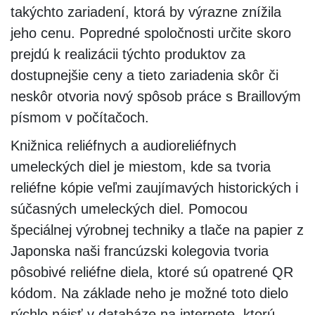
takýchto zariadení, ktorá by výrazne znížila
jeho cenu. Popredné spoločnosti určite skoro
prejdú k realizácii týchto produktov za
dostupnejšie ceny a tieto zariadenia skôr či
neskôr otvoria nový spôsob práce s Braillovým
písmom v počítačoch.
Knižnica reliéfnych a audioreliéfnych
umeleckých diel je miestom, kde sa tvoria
reliéfne kópie veľmi zaujímavých historických i
súčasných umeleckých diel. Pomocou
špeciálnej výrobnej techniky a tlače na papier z
Japonska naši francúzski kolegovia tvoria
pôsobivé reliéfne diela, ktoré sú opatrené QR
kódom. Na základe neho je možné toto dielo
rýchlo nájsť v databáze na internete, ktorú