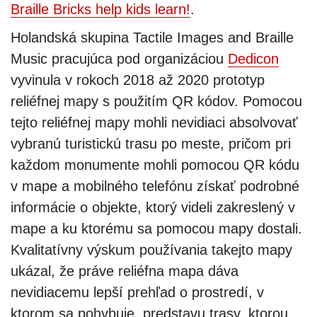
Braille Bricks help kids learn!
.
Holandská skupina Tactile Images and Braille
Music pracujúca pod organizáciou
Dedicon
vyvinula v rokoch 2018 až 2020 prototyp
reliéfnej mapy s použitím QR kódov. Pomocou
tejto reliéfnej mapy mohli nevidiaci absolvovať
vybranú turistickú trasu po meste, pričom pri
každom monumente mohli pomocou QR kódu
v mape a mobilného telefónu získať podrobné
informácie o objekte, ktorý videli zakreslený v
mape a ku ktorému sa pomocou mapy dostali.
Kvalitatívny výskum používania takejto mapy
ukázal, že práve reliéfna mapa dáva
nevidiacemu lepší prehľad o prostredí, v
ktorom sa pohybuje, predstavu trasy, ktorou