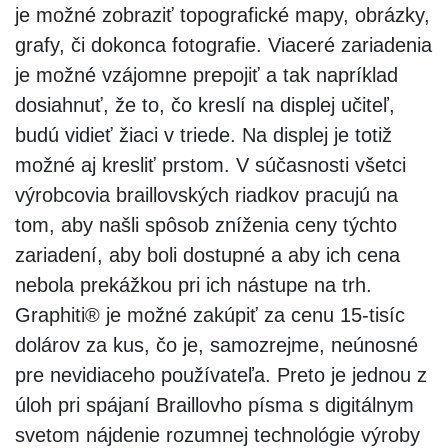
je možné zobraziť topografické mapy, obrázky,
grafy, či dokonca fotografie. Viaceré zariadenia
je možné vzájomne prepojiť a tak napríklad
dosiahnuť, že to, čo kreslí na displej učiteľ,
budú vidieť žiaci v triede. Na displej je totiž
možné aj kresliť prstom. V súčasnosti všetci
výrobcovia braillovských riadkov pracujú na
tom, aby našli spôsob zníženia ceny týchto
zariadení, aby boli dostupné a aby ich cena
nebola prekážkou pri ich nástupe na trh.
Graphiti® je možné zakúpiť za cenu 15-tisíc
dolárov za kus, čo je, samozrejme, neúnosné
pre nevidiaceho používateľa. Preto je jednou z
úloh pri spájaní Braillovho písma s digitálnym
svetom nájdenie rozumnej technológie výroby