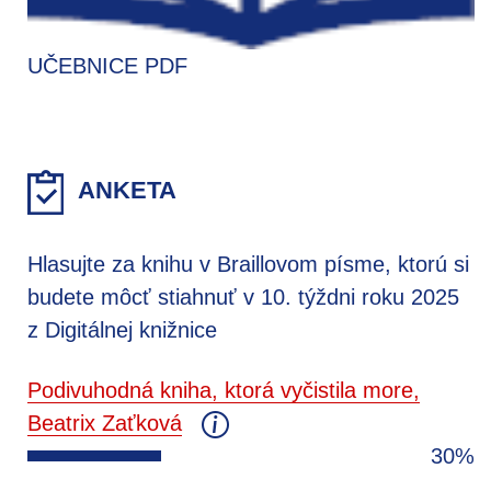
UČEBNICE PDF
ANKETA
Hlasujte za knihu v Braillovom písme, ktorú si
budete môcť stiahnuť v 10. týždni roku 2025
z Digitálnej knižnice
Podivuhodná kniha, ktorá vyčistila more,
Beatrix Zaťková
30%