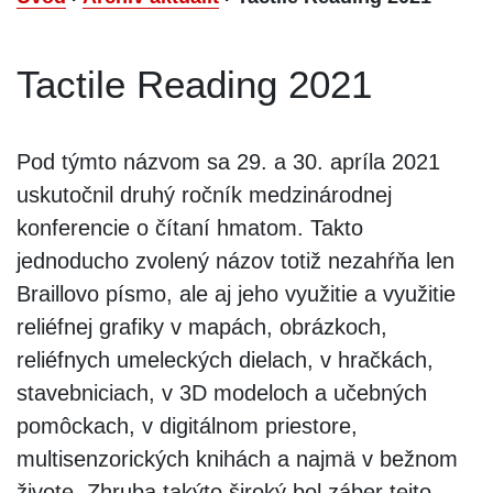
Tactile Reading 2021
Pod týmto názvom sa 29. a 30. apríla 2021
uskutočnil druhý ročník medzinárodnej
konferencie o čítaní hmatom. Takto
jednoducho zvolený názov totiž nezahŕňa len
Braillovo písmo, ale aj jeho využitie a využitie
reliéfnej grafiky v mapách, obrázkoch,
reliéfnych umeleckých dielach, v hračkách,
stavebniciach, v 3D modeloch a učebných
pomôckach, v digitálnom priestore,
multisenzorických knihách a najmä v bežnom
živote. Zhruba takýto široký bol záber tejto