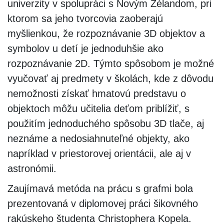
univerzity v spolupráci s Novým Zélandom, pri
ktorom sa jeho tvorcovia zaoberajú
myšlienkou, že rozpoznávanie 3D objektov a
symbolov u detí je jednoduhšie ako
rozpoznávanie 2D. Týmto spôsobom je možné
vyučovať aj predmety v školách, kde z dôvodu
nemožnosti získať hmatovú predstavu o
objektoch môžu učitelia deťom priblížiť, s
použitím jednoduchého spôsobu 3D tlače, aj
neznáme a nedosiahnuteľné objekty, ako
napríklad v priestorovej orientácii, ale aj v
astronómii.
Zaujímavá metóda na prácu s grafmi bola
prezentovaná v diplomovej práci šikovného
rakúskeho študenta Christophera Kopela.