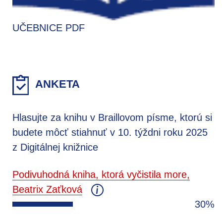
UČEBNICE PDF
ANKETA
Hlasujte za knihu v Braillovom písme, ktorú si
budete môcť stiahnuť v 10. týždni roku 2025
z Digitálnej knižnice
Podivuhodná kniha, ktorá vyčistila more,
Beatrix Zaťková
30%