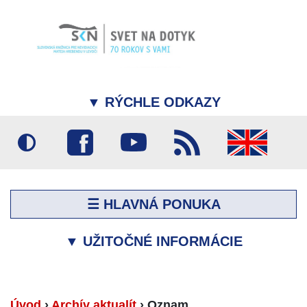
▼
RÝCHLE ODKAZY
☰ HLAVNÁ PONUKA
▼
UŽITOČNÉ INFORMÁCIE
Úvod
›
Archív aktualít
›
Oznam