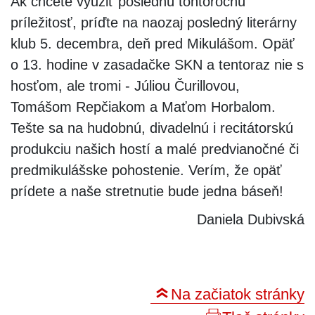
Ak chcete využiť poslednú tohtoročnú
príležitosť, príďte na naozaj posledný literárny
klub 5. decembra, deň pred Mikulášom. Opäť
o 13. hodine v zasadačke SKN a tentoraz nie s
hosťom, ale tromi - Júliou Čurillovou,
Tomášom Repčiakom a Maťom Horbalom.
Tešte sa na hudobnú, divadelnú i recitátorskú
produkciu našich hostí a malé predvianočné či
predmikulášske pohostenie. Verím, že opäť
prídete a naše stretnutie bude jedna báseň!
Daniela Dubivská
Na začiatok stránky