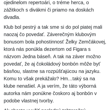
ojedinelom repertoári, o tréme herca, o
zážitkoch s divákmi či priamo na doskách
divadla.
Klub bol pestrý a tak sme si do pol piatej mali
naozaj čo povedať. Záverečným klubovým
bonusom bola pohostinnosť Želky Zemčákovej,
ktorá nás ponúkla dezertom od Figara s
názvom Jedna báseň. A tak na záver možno
povedať, že aj čokoládový bonbón môže byť
básňou, slastne sa rozpúšťajúcou na jazyku.
Komu to však prekážalo? Hm...taký sa na
klube nenašiel. A ja verím, že táto výborná
autorka nám ponúkne čoskoro aj bonbón v
podobe vlastnej tvorby.