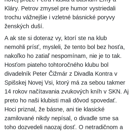
Kláry. Petrov zmysel pre humor vystriedali
trochu vážnejšie i vzletné básnické poryvy
ženských duší.
A ak ste si doteraz vy, ktorí ste na klub
nemohli prísť, mysleli, že tento bol bez hosťa,
nakoľko ho zatiaľ nespomínam, nie je to tak.
Hosťom piateho tohtoročného klubu bol
divadelník Peter Čižmár z Divadla Kontra v
Spišskej Novej Vsi, ktorý má za sebou takmer
14 rokov načítavania zvukových kníh v SKN. Aj
preto ho naši klubisti mali dôvod spovedať.
Hoci priznal, že básne, ani tie klasické
zamilované nikdy nepísal, o divadle sme sa
toho dozvedeli naozaj dosť. O netradičnom a