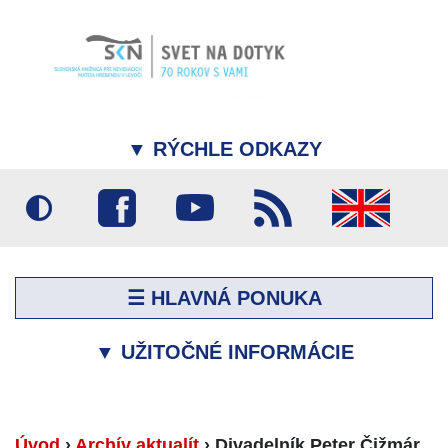
▼
RÝCHLE ODKAZY
☰ HLAVNÁ PONUKA
▼
UŽITOČNÉ INFORMÁCIE
Úvod
›
Archív aktualít
›
Divadelník Peter Čižmár