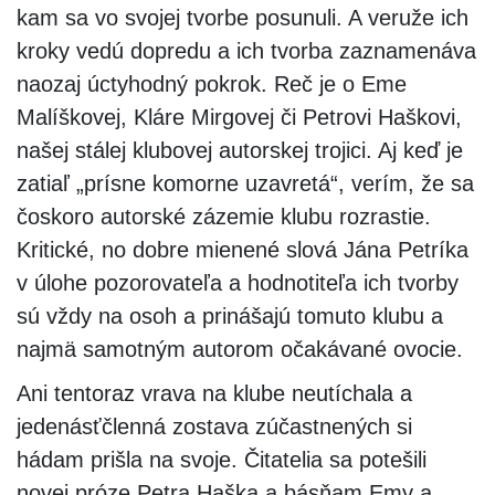
kam sa vo svojej tvorbe posunuli. A veruže ich
kroky vedú dopredu a ich tvorba zaznamenáva
naozaj úctyhodný pokrok. Reč je o Eme
Malíškovej, Kláre Mirgovej či Petrovi Haškovi,
našej stálej klubovej autorskej trojici. Aj keď je
zatiaľ „prísne komorne uzavretá“, verím, že sa
čoskoro autorské zázemie klubu rozrastie.
Kritické, no dobre mienené slová Jána Petríka
v úlohe pozorovateľa a hodnotiteľa ich tvorby
sú vždy na osoh a prinášajú tomuto klubu a
najmä samotným autorom očakávané ovocie.
Ani tentoraz vrava na klube neutíchala a
jedenásťčlenná zostava zúčastnených si
hádam prišla na svoje. Čitatelia sa potešili
novej próze Petra Haška a básňam Emy a