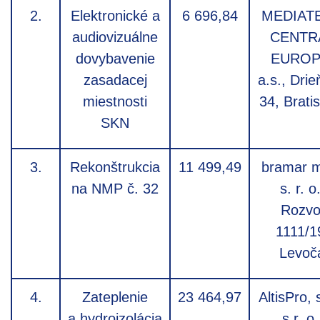
2.
Elektronické a
6 696,84
MEDIAT
audiovizuálne
CENTR
dovybavenie
EUROP
zasadacej
a.s., Dri
miestnosti
34, Brati
SKN
3.
Rekonštrukcia
11 499,49
bramar 
na NMP č. 32
s. r. o.
Rozvo
1111/1
Levoč
4.
Zateplenie
23 464,97
AltisPro, 
a hydroizolácia
s r. o.