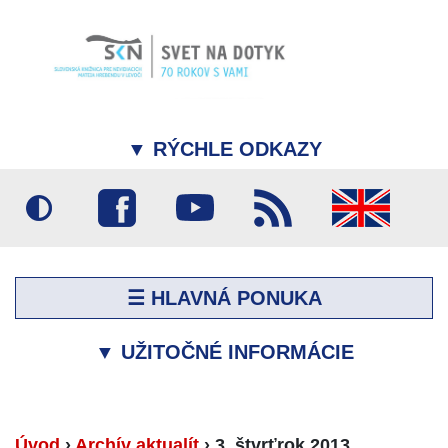
▼
RÝCHLE ODKAZY
☰ HLAVNÁ PONUKA
▼
UŽITOČNÉ INFORMÁCIE
Úvod
›
Archív aktualít
›
3. štvrťrok 2013