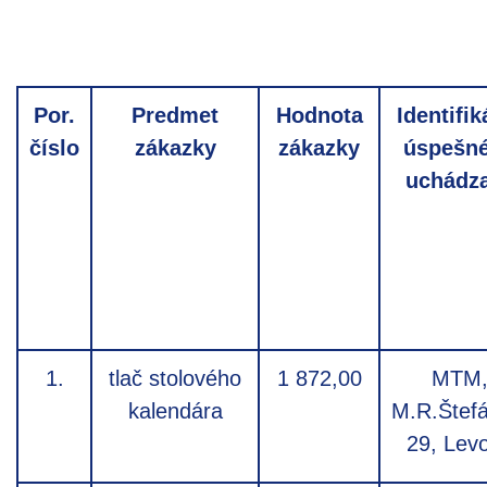
Por.
Predmet
Hodnota
Identifik
číslo
zákazky
zákazky
úspešn
uchádz
1.
tlač stolového
1 872,00
MTM
kalendára
M.R.Štefá
29, Lev