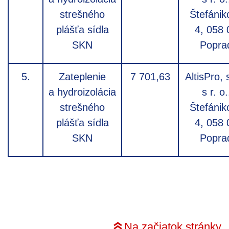
strešného
Štefánik
plášťa sídla
4, 058 
SKN
Popra
5.
Zateplenie
7 701,63
AltisPro, 
a hydroizolácia
s r. o.
strešného
Štefánik
plášťa sídla
4, 058 
SKN
Popra
Na začiatok stránky