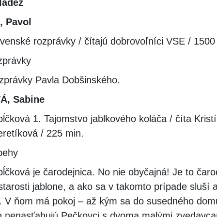
ládež
 Pavol
ovenské rozprávky / čítajú dobrovoľníci VSE / 1500
zprávky
zprávky Pavla Dobšinského.
, Sabine
ĺčková 1. Tajomstvo jablkového koláča / číta Krist
etíková / 225 min.
behy
ĺčková je čarodejnica. No nie obyčajná! Je to čaro
tarosti jablone, a ako sa v takomto prípade sluší a
u. V ňom má pokoj – až kým sa do susedného domu
e nenasťahujú Pečkovci s dvoma malými zvedavca