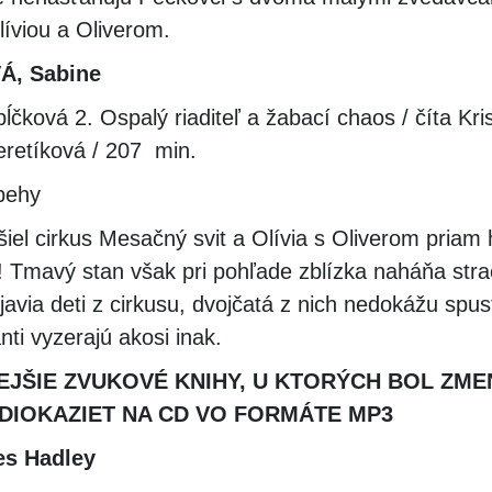
líviou a Oliverom.
, Sabine
ĺčková 2. Ospalý riaditeľ a žabací chaos / číta Kri
retíková / 207 min.
behy
iel cirkus Mesačný svit a Olívia s Oliverom priam 
 Tmavý stan však pri pohľade zblízka naháňa stra
javia deti z cirkusu, dvojčatá z nich nedokážu spust
nti vyzerajú akosi inak.
EJŠIE ZVUKOVÉ KNIHY, U KTORÝCH BOL ZM
UDIOKAZIET NA CD VO FORMÁTE MP3
es Hadley