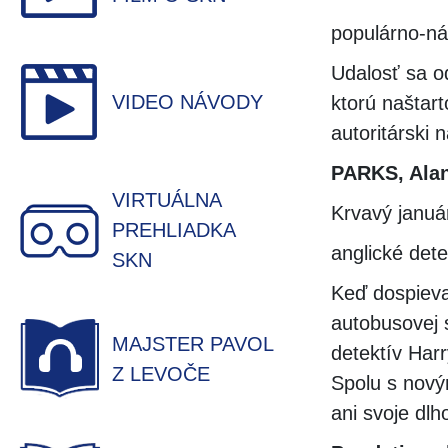
populárno-ná
Udalosť sa o
VIDEO NÁVODY
ktorú naštart
autoritárski n
PARKS, Ala
VIRTUÁLNA
Krvavý januá
PREHLIADKA
anglické det
SKN
Keď dospieva
autobusovej 
MAJSTER PAVOL
detektív Har
Z LEVOČE
Spolu s nový
ani svoje dl