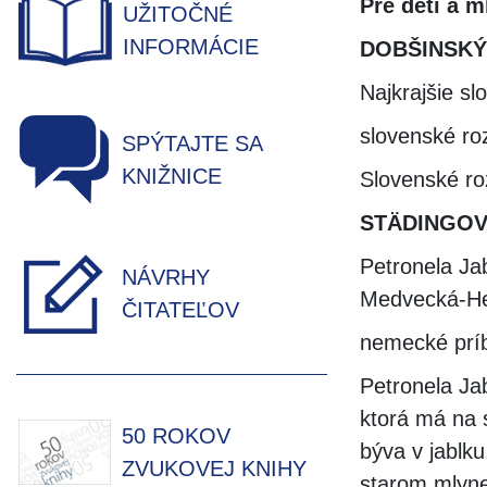
Pre deti a m
UŽITOČNÉ
INFORMÁCIE
DOBŠINSKÝ,
Najkrajšie sl
slovenské ro
SPÝTAJTE SA
KNIŽNICE
Slovenské ro
STÄDINGOVÁ
Petronela Jab
NÁVRHY
Medvecká-Her
ČITATEĽOV
nemecké prí
Petronela Jab
ktorá má na s
50 ROKOV
býva v jablk
ZVUKOVEJ KNIHY
starom mlyn