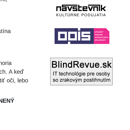
stína
horia
ch. A keď
iť oči, lebo
ENENÝ