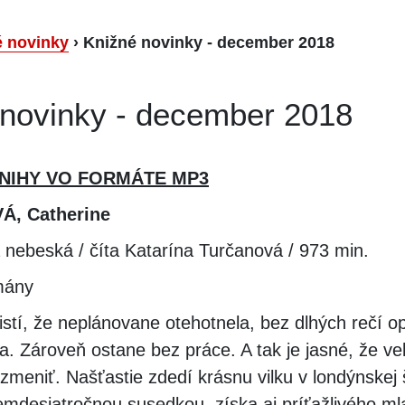
é novinky
›
Knižné novinky - december 2018
 novinky - december 2018
NIHY VO FORMÁTE MP3
, Catherine
a nebeská / číta Katarína Turčanová / 973 min.
mány
tí, že neplánovane otehotnela, bez dlhých rečí op
a. Zároveň ostane bez práce. A tak je jasné, že ve
meniť. Našťastie zdedí krásnu vilku v londýnskej š
emdesiatročnou susedkou, získa aj príťažlivého m