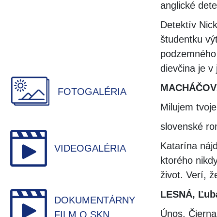
anglické det
Detektív Nic
študentku vý
podzemného k
dievčina je v
MACHÁČOVÁ
FOTOGALÉRIA
Milujem tvoje
slovenské r
Katarína nájd
VIDEOGALÉRIA
ktorého nikd
život. Verí, 
LESNÁ, Ľub
DOKUMENTÁRNY
Únos. Čierna
FILM O SKN