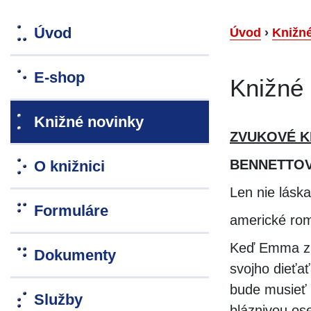
Úvod
Úvod
›
Knižn
E-shop
Knižné
Knižné novinky
ZVUKOVÉ K
BENNETTOVÁ
O knižnici
Len nie lásk
Formuláre
americké ro
Keď Emma zis
Dokumenty
svojho dieťať
bude musieť z
Služby
bláznivou os