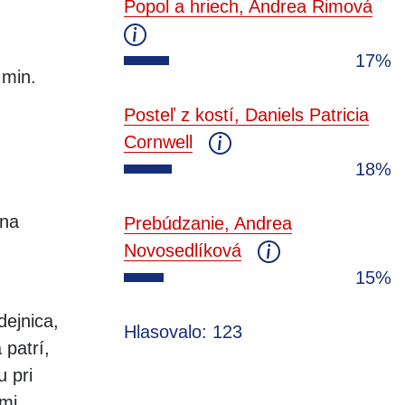
Popol a hriech, Andrea Rimová
17%
 min.
Posteľ z kostí, Daniels Patricia
Cornwell
18%
ína
Prebúdzanie, Andrea
Novosedlíková
15%
dejnica,
Hlasovalo: 123
 patrí,
 pri
mi,