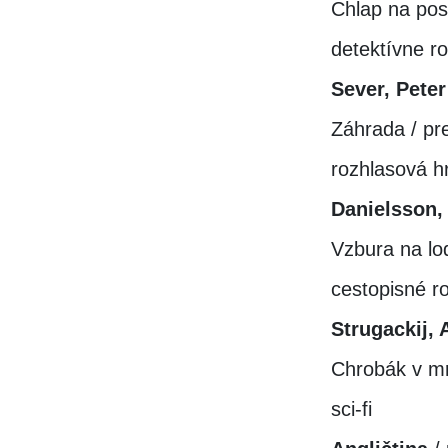
Chlap na pos
detektívne 
Sever, Peter
Záhrada / pr
rozhlasová h
Danielsson,
Vzbura na lod
cestopisné 
Strugackij, 
Chrobák v mr
sci-fi