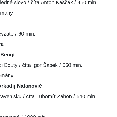
ledné slovo / číta Anton Kaščák / 450 min.
romány
evzaté / 60 min.
ra
 Bengt
i Bouty / číta Igor Šabek / 660 min.
romány
Arkadij Natanovič
avenisku / číta Ľubomír Záhon / 540 min.