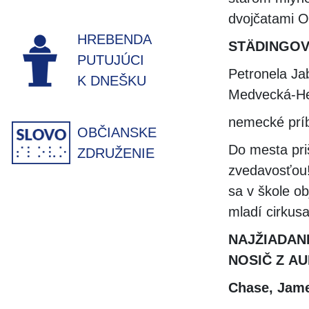
dvojčatami O
HREBENDA
STÄDINGOVÁ
PUTUJÚCI
Petronela Jab
K DNEŠKU
Medvecká-He
nemecké prí
OBČIANSKE
Do mesta priš
ZDRUŽENIE
zvedavosťou!
sa v škole ob
mladí cirkusa
NAJŽIADAN
NOSIČ Z A
Chase, Jam