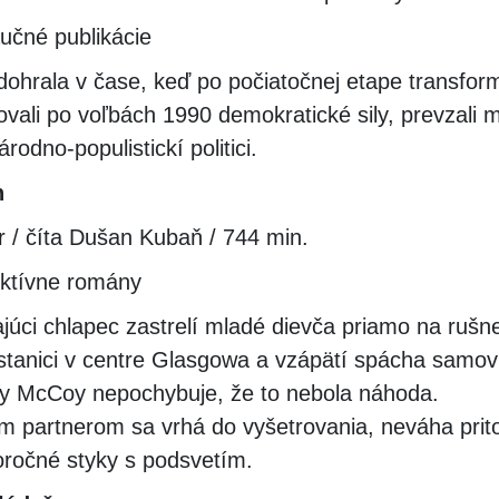
učné publikácie
dohrala v čase, keď po počiatočnej etape transfor
ovali po voľbách 1990 demokratické sily, prevzali 
árodno-populistickí politici.
n
r / číta Dušan Kubaň / 744 min.
ektívne romány
júci chlapec zastrelí mladé dievča priamo na rušne
stanici v centre Glasgowa a vzápätí spácha samov
ry McCoy nepochybuje, že to nebola náhoda.
m partnerom sa vrhá do vyšetrovania, neváha prit
horočné styky s podsvetím.