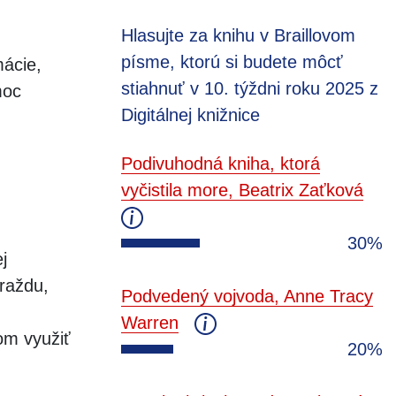
Hlasujte za knihu v Braillovom
písme, ktorú si budete môcť
mácie,
stiahnuť v 10. týždni roku 2025 z
moc
Digitálnej knižnice
Podivuhodná kniha, ktorá
vyčistila more, Beatrix Zaťková
30%
j
raždu,
Podvedený vojvoda, Anne Tracy
Warren
om využiť
20%