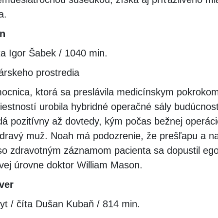
a.
n
íta Igor Šabek / 1040 min.
árskeho prostredia
ocnica, ktorá sa preslávila medicínskym pokrokom
iestností urobila hybridné operačné sály budúcnost
dá pozitívny až dovtedy, kým počas bežnej operáci
 zdravý muž. Noah má podozrenie, že prešľapu a na
so zdravotným záznamom pacienta sa dopustil ego
ovej úrovne doktor William Mason.
ver
t / číta Dušan Kubaň / 814 min.