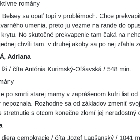
ektívne romány
k Belsey sa opäť topí v problémoch. Chce prekvap
tvarného umenia, preto ju vezme na rande do opu
rytu. No skutočné prekvapenie tam čaká na neh
 jednej chvíli tam, v druhej akoby sa po nej zľahla 
, Adriana
 lži / číta Antónia Kurimský-Oľšavská / 548 min.
omány
e po smrti starej mamy v zaprášenom kufri list od 
y nepoznala. Rozhodne sa od základov zmeniť svoj
že stretnutie s otcom konečne zlomí jej neradostný 
a
 diera demokracie / číta Jozef Lapšanský / 1041 m