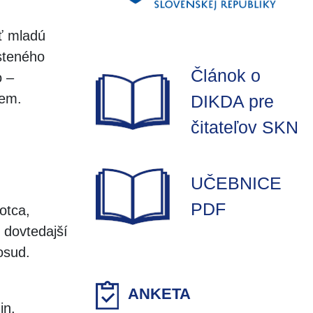
iť mladú
steného
Článok o
o –
zem.
DIKDA pre
čitateľov SKN
UČEBNICE
PDF
otca,
 dovtedajší
osud.
ANKETA
in.