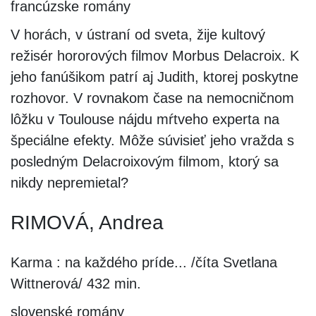
francúzske romány
V horách, v ústraní od sveta, žije kultový
režisér hororových filmov Morbus Delacroix. K
jeho fanúšikom patrí aj Judith, ktorej poskytne
rozhovor. V rovnakom čase na nemocničnom
lôžku v Toulouse nájdu mŕtveho experta na
špeciálne efekty. Môže súvisieť jeho vražda s
posledným Delacroixovým filmom, ktorý sa
nikdy nepremietal?
RIMOVÁ, Andrea
Karma : na každého príde... /číta Svetlana
Wittnerová/ 432 min.
slovenské romány