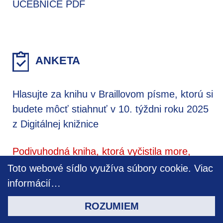
UČEBNICE PDF
ANKETA
Hlasujte za knihu v Braillovom písme, ktorú si
budete môcť stiahnuť v 10. týždni roku 2025
z Digitálnej knižnice
Podivuhodná kniha, ktorá vyčistila more,
Beatrix Zaťková
Toto webové sídlo využíva súbory cookie.
Viac
30%
informácií…
ROZUMIEM
Podvedený vojvoda, Anne Tracy Warren