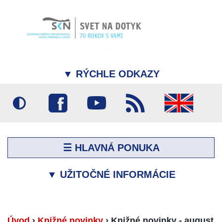
▼
RÝCHLE ODKAZY
☰ HLAVNÁ PONUKA
▼
UŽITOČNÉ INFORMÁCIE
Úvod
›
Knižné novinky
›
Knižné novinky - august