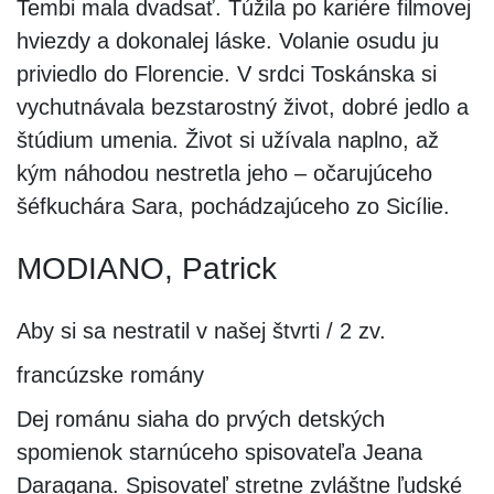
Tembi mala dvadsať. Túžila po kariére filmovej
hviezdy a dokonalej láske. Volanie osudu ju
priviedlo do Florencie. V srdci Toskánska si
vychutnávala bezstarostný život, dobré jedlo a
štúdium umenia. Život si užívala naplno, až
kým náhodou nestretla jeho ‒ očarujúceho
šéfkuchára Sara, pochádzajúceho zo Sicílie.
MODIANO, Patrick
Aby si sa nestratil v našej štvrti / 2 zv.
francúzske romány
Dej románu siaha do prvých detských
spomienok starnúceho spisovateľa Jeana
Daragana. Spisovateľ stretne zvláštne ľudské