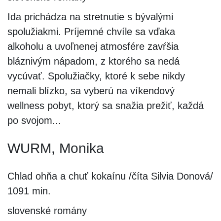
Ida prichádza na stretnutie s bývalými
spolužiakmi. Príjemné chvíle sa vďaka
alkoholu a uvoľnenej atmosfére zavŕšia
bláznivým nápadom, z ktorého sa nedá
vycúvať. Spolužiačky, ktoré k sebe nikdy
nemali blízko, sa vyberú na víkendový
wellness pobyt, ktorý sa snažia prežiť, každá
po svojom...
WURM, Monika
Chlad ohňa a chuť kokaínu /číta Silvia Donová/
1091 min.
slovenské romány