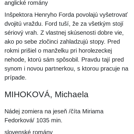
anglické romány
Inšpektora Henryho Forda povolajú vyšetrovať
dvojitú vraždu. Ford tuší, že za všetkým stojí
sériový vrah. Z vlastnej skúsenosti dobre vie,
ako po sebe zločinci zahladzujú stopy. Pred
rokmi prišiel o manželku pri horolezeckej
nehode, ktorú sám spôsobil. Pravdu tají pred
synom i novou partnerkou, s ktorou pracuje na
prípade.
MIHOKOVÁ, Michaela
Nádej zomiera na jeseň /číta Miriama
Fedorková/ 1035 min.
slovenské romány