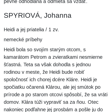
pevne odhodlaná a odmieta sa vzdať.
SPYRIOVÁ, Johanna
Heidi a jej priatelia / 1 zv.
nemecké príbehy
Heidi bola so svojím starým otcom, s
kamarátom Petrom a zvieratkami nesmierne
šťastná. Teta sa však dohodla s jednou
rodinou v meste, že Heidi bude robiť
spoločnosť ich chorej dcére Kláre. Heidi je
spočiatku očarená Klárou, ale jej smútok po
prírode a po starom otcovi spôsobí, že sa vráti
domov. Klára túži vypraviť sa za ňou. Otec
nakoniec podľahne jej prosbám a pošle ju do