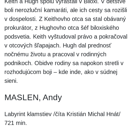
Keith a Hugh spolu vyrastali v Biloxi. V detstve
boli nerozluční kamaráti, ale ich cesty sa rozišli
v dospelosti. Z Keithovho otca sa stal obávaný
prokurátor, z Hughovho otca šéf biloxiského
podsvetia. Keith vyštudoval právo a pokračoval
v otcových šľapajach. Hugh dal prednosť
nočnému životu a pracoval v rodinných
podnikoch. Obidve rodiny sa napokon stretli v
rozhodujúcom boji – kde inde, ako v súdnej
sieni.
MASLEN, Andy
Labyrint klamstiev /číta Kristián Michal Hnát/
721 min.