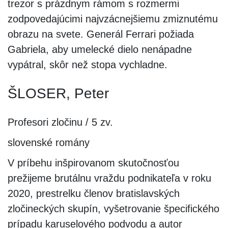
trezor s prázdnym rámom s rozmermi
zodpovedajúcimi najvzácnejšiemu zmiznutému
obrazu na svete. Generál Ferrari požiada
Gabriela, aby umelecké dielo nenápadne
vypátral, skôr než stopa vychladne.
ŠLOSER, Peter
Profesori zločinu / 5 zv.
slovenské romány
V príbehu inšpirovanom skutočnosťou
prežijeme brutálnu vraždu podnikateľa v roku
2020, prestrelku členov bratislavských
zločineckých skupín, vyšetrovanie špecifického
prípadu karuselového podvodu a autor