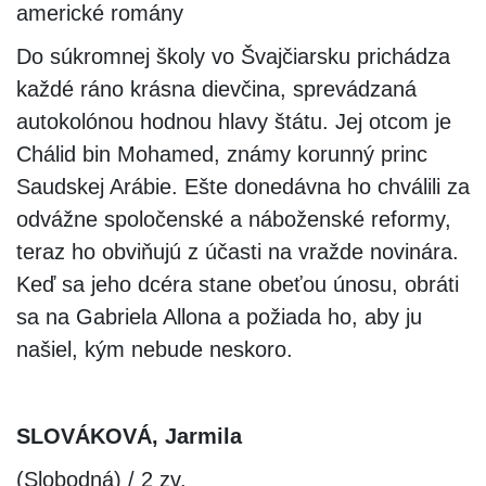
americké romány
Do súkromnej školy vo Švajčiarsku prichádza
každé ráno krásna dievčina, sprevádzaná
autokolónou hodnou hlavy štátu. Jej otcom je
Chálid bin Mohamed, známy korunný princ
Saudskej Arábie. Ešte donedávna ho chválili za
odvážne spoločenské a náboženské reformy,
teraz ho obviňujú z účasti na vražde novinára.
Keď sa jeho dcéra stane obeťou únosu, obráti
sa na Gabriela Allona a požiada ho, aby ju
našiel, kým nebude neskoro.
SLOVÁKOVÁ, Jarmila
(Slobodná) / 2 zv.