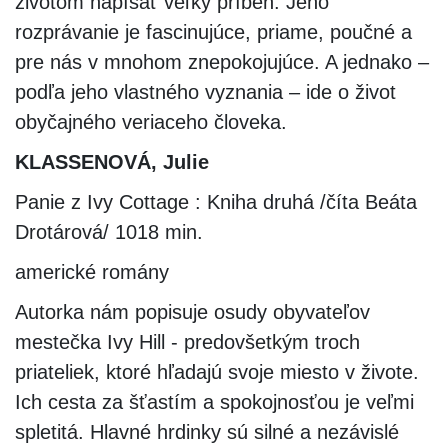
životom napísať veľký príbeh. Jeho
rozprávanie je fascinujúce, priame, poučné a
pre nás v mnohom znepokojujúce. A jednako –
podľa jeho vlastného vyznania – ide o život
obyčajného veriaceho človeka.
KLASSENOVÁ, Julie
Panie z Ivy Cottage : Kniha druhá /číta Beáta
Drotárová/ 1018 min.
americké romány
Autorka nám popisuje osudy obyvateľov
mestečka Ivy Hill - predovšetkým troch
priateliek, ktoré hľadajú svoje miesto v živote.
Ich cesta za šťastím a spokojnosťou je veľmi
spletitá. Hlavné hrdinky sú silné a nezávislé