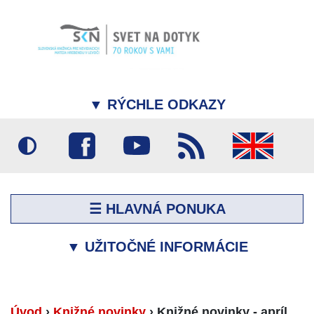
▼
RÝCHLE ODKAZY
☰ HLAVNÁ PONUKA
▼
UŽITOČNÉ INFORMÁCIE
Úvod
›
Knižné novinky
›
Knižné novinky - apríl