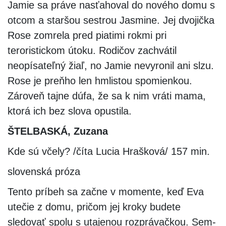
Jamie sa práve nasťahoval do nového domu s
otcom a staršou sestrou Jasmine. Jej dvojička
Rose zomrela pred piatimi rokmi pri
teroristickom útoku. Rodičov zachvátil
neopísateľný žiaľ, no Jamie nevyronil ani slzu.
Rose je preňho len hmlistou spomienkou.
Zároveň tajne dúfa, že sa k nim vráti mama,
ktorá ich bez slova opustila.
ŠTELBASKÁ, Zuzana
Kde sú včely? /číta Lucia Hrašková/ 157 min.
slovenská próza
Tento príbeh sa začne v momente, keď Eva
utečie z domu, pričom jej kroky budete
sledovať spolu s utajenou rozprávačkou. Sem-