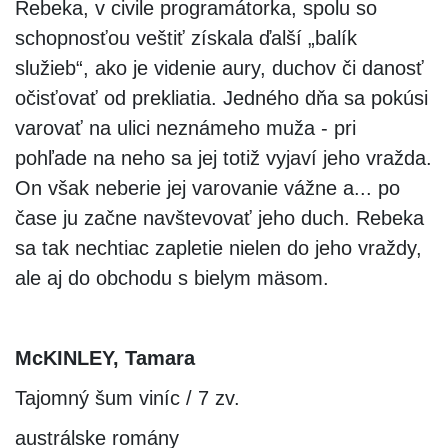
Rebeka, v civile programátorka, spolu so
schopnosťou veštiť získala ďalší „balík
služieb“, ako je videnie aury, duchov či danosť
očisťovať od prekliatia. Jedného dňa sa pokúsi
varovať na ulici neznámeho muža - pri
pohľade na neho sa jej totiž vyjaví jeho vražda.
On však neberie jej varovanie vážne a... po
čase ju začne navštevovať jeho duch. Rebeka
sa tak nechtiac zapletie nielen do jeho vraždy,
ale aj do obchodu s bielym mäsom.
McKINLEY, Tamara
Tajomný šum viníc / 7 zv.
austrálske romány