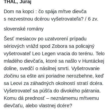
THAL, Juraj
Dom na kopci : čo spája mŕtve dievča
s nezvestnou dcérou vyšetrovateľa? / 6 zv.
slovenské romány
Šesť mesiacov po uzatvorení prípadu
sériových vrážd spod Zobora sa policajný
vyšetrovateľ Leo Legen vracia do terénu. Telo
mladého dievčaťa, ktoré sa našlo v Huntáckej
doline, svedčí o násilnej smrti. Vyšetrovanie
zločinu sa ešte ani poriadne nerozbehne, keď
sa Leovi za záhadných okolností stratí dcéra.
Vyšetrovateľ sa púšťa do divokého pátrania.
Komu dá prednosť – neznámemu mŕtvemu
dievčaťu, alebo vlastnej dcére?