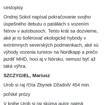
cestopisy
Ondrej Sokol napísal pokračovanie svojho
úspešného debutu o patáliách s vozením
Nórov v autobusoch. Tento krát sa dozvieme,
aké je to šoférovať ekologické hybridy v
extrémnych severských podmienkach, aké sú
výhody vozenia turistov na Nordkapp a prečo
jazdiť MHD, hoci aj v Nórsku, nemusí byť až
taká výhra.
SZCZYGIEL, Mariusz
Urob si raj /číta Zbynek Džadoň/ 454 min.
poľské prózy
V knihe Urob si raj skúma autor najmä