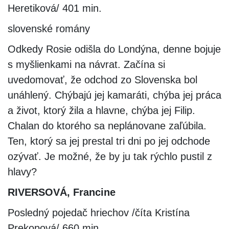
Heretiková/ 401 min.
slovenské romány
Odkedy Rosie odišla do Londýna, denne bojuje
s myšlienkami na návrat. Začína si
uvedomovať, že odchod zo Slovenska bol
unáhlený. Chýbajú jej kamaráti, chýba jej práca
a život, ktorý žila a hlavne, chýba jej Filip.
Chalan do ktorého sa neplánovane zaľúbila.
Ten, ktorý sa jej prestal tri dni po jej odchode
ozývať. Je možné, že by ju tak rýchlo pustil z
hlavy?
RIVERSOVÁ, Francine
Posledný pojedač hriechov /číta Kristína
Prekopová/ 660 min.