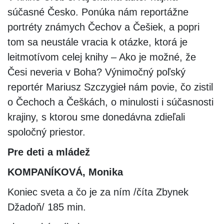
súčasné Česko. Ponúka nám reportážne
portréty známych Čechov a Češiek, a popri
tom sa neustále vracia k otázke, ktorá je
leitmotívom celej knihy – Ako je možné, že
Česi neveria v Boha? Výnimočný poľský
reportér Mariusz Szczygieł nám povie, čo zistil
o Čechoch a Češkách, o minulosti i súčasnosti
krajiny, s ktorou sme donedávna zdieľali
spoločný priestor.
Pre deti a mládež
KOMPANÍKOVÁ, Monika
Koniec sveta a čo je za ním /číta Zbynek
Džadoň/ 185 min.