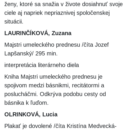
ženy, ktoré sa snažia v živote dosiahnuť svoje
ciele aj napriek nepriaznivej spoločenskej
situácii.
LAURINČÍKOVÁ, Zuzana
Majstri umeleckého prednesu /číta Jozef
Lapšanský/ 295 min.
interpretácia literárneho diela
Kniha Majstri umeleckého prednesu je
spojivom medzi básnikmi, recitátormi a
poslucháčmi. Odkrýva podobu cesty od
básnika k ľuďom.
OLRINKOVÁ, Lucia
Plakať je dovolené /číta Kristína Medvecká-