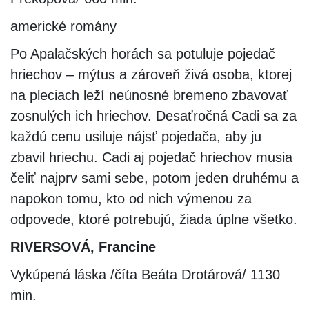
americké romány
Po Apalačských horách sa potuluje pojedač
hriechov – mýtus a zároveň živá osoba, ktorej
na pleciach leží neúnosné bremeno zbavovať
zosnulých ich hriechov. Desaťročná Cadi sa za
každú cenu usiluje nájsť pojedača, aby ju
zbavil hriechu. Cadi aj pojedač hriechov musia
čeliť najprv sami sebe, potom jeden druhému a
napokon tomu, kto od nich výmenou za
odpovede, ktoré potrebujú, žiada úplne všetko.
RIVERSOVÁ, Francine
Vykúpená láska /číta Beáta Drotárová/ 1130
min.