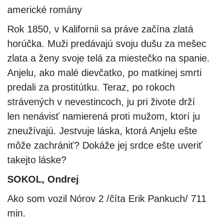
americké romány
Rok 1850, v Kalifornii sa práve začína zlatá
horúčka. Muži predávajú svoju dušu za mešec
zlata a ženy svoje telá za miestečko na spanie.
Anjelu, ako malé dievčatko, po matkinej smrti
predali za prostitútku. Teraz, po rokoch
strávených v nevestincoch, ju pri živote drží
len nenávisť namierená proti mužom, ktorí ju
zneužívajú. Jestvuje láska, ktorá Anjelu ešte
môže zachrániť? Dokáže jej srdce ešte uveriť
takejto láske?
SOKOL, Ondrej
Ako som vozil Nórov 2 /číta Erik Pankuch/ 711
min.