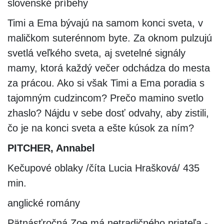
slovenské príbehy
Timi a Ema bývajú na samom konci sveta, v
maličkom suterénnom byte. Za oknom pulzujú
svetlá veľkého sveta, aj svetelné signály
mamy, ktorá každý večer odchádza do mesta
za prácou. Ako si však Timi a Ema poradia s
tajomným cudzincom? Prečo mamino svetlo
zhaslo? Nájdu v sebe dosť odvahy, aby zistili,
čo je na konci sveta a ešte kúsok za ním?
PITCHER, Annabel
Kečupové oblaky /číta Lucia Hrašková/ 435
min.
anglické romány
Pätnásťročná Zoe má netradičného priateľa -