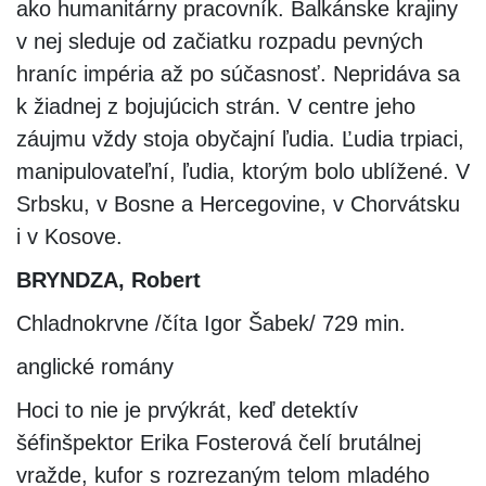
ako humanitárny pracovník. Balkánske krajiny
v nej sleduje od začiatku rozpadu pevných
hraníc impéria až po súčasnosť. Nepridáva sa
k žiadnej z bojujúcich strán. V centre jeho
záujmu vždy stoja obyčajní ľudia. Ľudia trpiaci,
manipulovateľní, ľudia, ktorým bolo ublížené. V
Srbsku, v Bosne a Hercegovine, v Chorvátsku
i v Kosove.
BRYNDZA, Robert
Chladnokrvne /číta Igor Šabek/ 729 min.
anglické romány
Hoci to nie je prvýkrát, keď detektív
šéfinšpektor Erika Fosterová čelí brutálnej
vražde, kufor s rozrezaným telom mladého