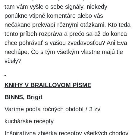
tam vám vyšle o sebe signály, niekedy
ponúkne vtipné komentáre alebo vás
nečakane prekvapí rôznymi otázkami. Kto teda
tento príbeh rozpráva a prečo sa až do konca
chce pohrávať s vašou zvedavosťou? Ani Eva
nechápe. Čo s tým všetkým vlastne majú tie
včely?
KNIHY V BRAILLOVOM PÍSME
BINNS, Brigit
Varíme podľa ročných období / 3 zv.
kuchárske recepty
Inšpiratívna zbierka receptov všetkých chodov