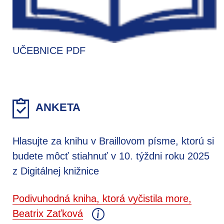
UČEBNICE PDF
ANKETA
Hlasujte za knihu v Braillovom písme, ktorú si
budete môcť stiahnuť v 10. týždni roku 2025
z Digitálnej knižnice
Podivuhodná kniha, ktorá vyčistila more,
Beatrix Zaťková