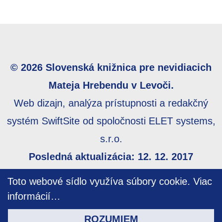
© 2026 Slovenská knižnica pre nevidiacich
Mateja Hrebendu v Levoči.
Web dizajn, analýza prístupnosti a redakčný
systém SwiftSite od spoločnosti ELET systems,
s.r.o.
Posledná aktualizácia: 12. 12. 2017
Webmaster:
webmaster@skn.sk
,
Informácie o
Toto webové sídlo využíva súbory cookie.
Viac
prístupnosti
,
Mapa stránky
informácií…
ROZUMIEM