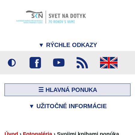
▼
RÝCHLE ODKAZY
☰ HLAVNÁ PONUKA
▼
UŽITOČNÉ INFORMÁCIE
Úvod
›
Fotogaléria
›
Svojimi knihami ponúka