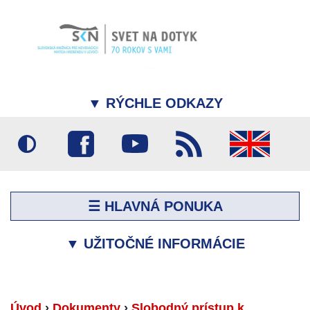
▼
RÝCHLE ODKAZY
☰ HLAVNÁ PONUKA
▼
UŽITOČNÉ INFORMÁCIE
Úvod
›
Dokumenty
›
Slobodný prístup k