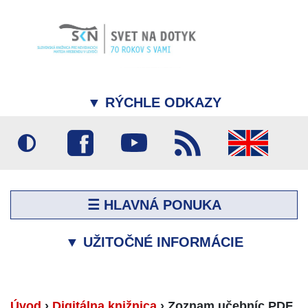
▼
RÝCHLE ODKAZY
☰ HLAVNÁ PONUKA
▼
UŽITOČNÉ INFORMÁCIE
Úvod
›
Digitálna knižnica
›
Zoznam učebníc PDF