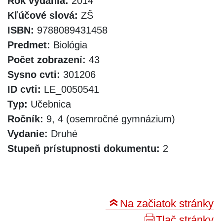
Rok vydania:
2014
Kľúčové slová:
ZŠ
ISBN:
9788089431458
Predmet:
Biológia
Počet zobrazení:
43
Sysno cvti:
301206
ID cvti:
LE_0050541
Typ:
Učebnica
Ročník:
9, 4 (osemročné gymnázium)
Vydanie:
Druhé
Stupeň prístupnosti dokumentu:
2
Na začiatok stránky
Tlač stránky