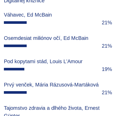
Digitálnej knižnice
Váhavec, Ed McBain
21%
Osemdesiat miliónov očí, Ed McBain
21%
Pod kopytami stád, Louis L'Amour
19%
Prvý venček, Mária Rázusová-Martáková
21%
Tajomstvo zdravia a dlhého života, Ernest
Günter