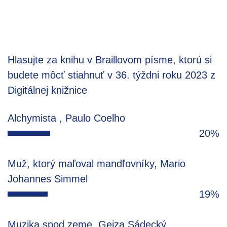
Hlasujte za knihu v Braillovom písme, ktorú si
budete môcť stiahnuť v 36. týždni roku 2023 z
Digitálnej knižnice
Alchymista , Paulo Coelho
20%
Muž, ktorý maľoval mandľovníky, Mario
Johannes Simmel
19%
Muzika spod zeme, Gejza Sádecký