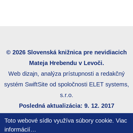
© 2026 Slovenská knižnica pre nevidiacich
Mateja Hrebendu v Levoči.
Web dizajn, analýza prístupnosti a redakčný
systém SwiftSite od spoločnosti ELET systems,
s.r.o.
Posledná aktualizácia: 9. 12. 2017
Webmaster:
webmaster@skn.sk
,
Informácie o
Toto webové sídlo využíva súbory cookie.
Viac
prístupnosti
,
Mapa stránky
informácií…