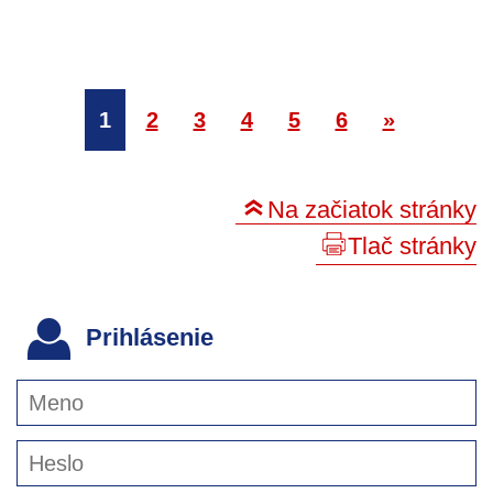
1
2
3
4
5
6
»
Na začiatok stránky
Tlač stránky
Prihlásenie