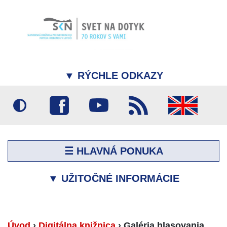
▼
RÝCHLE ODKAZY
☰ HLAVNÁ PONUKA
▼
UŽITOČNÉ INFORMÁCIE
Úvod
›
Digitálna knižnica
›
Galéria hlasovania