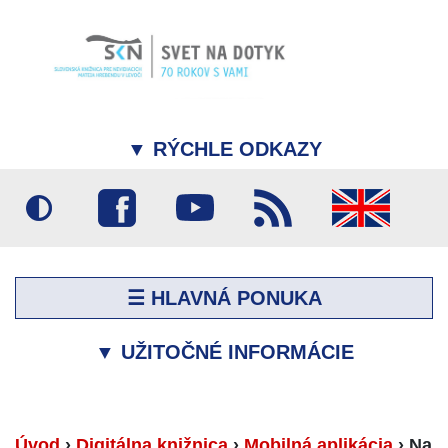
▼
RÝCHLE ODKAZY
☰ HLAVNÁ PONUKA
▼
UŽITOČNÉ INFORMÁCIE
Úvod
›
Digitálna knižnica
›
Mobilná aplikácia
›
Na