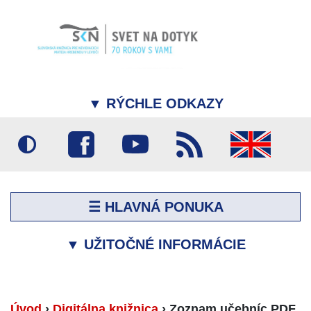
▼
RÝCHLE ODKAZY
☰ HLAVNÁ PONUKA
▼
UŽITOČNÉ INFORMÁCIE
Úvod
›
Digitálna knižnica
›
Zoznam učebníc PDF