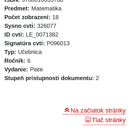
Predmet:
Matematika
Počet zobrazení:
18
Sysno cvti:
326077
ID cvti:
LE_0071382
Signatúra cvti:
P096013
Typ:
Učebnica
Ročník:
6
Vydanie:
Piate
Stupeň prístupnosti dokumentu:
2
Na začiatok stránky
Tlač stránky