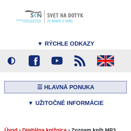
▼
RÝCHLE ODKAZY
☰ HLAVNÁ PONUKA
▼
UŽITOČNÉ INFORMÁCIE
Úvod
›
Digitálna knižnica
›
Zoznam kníh MP3