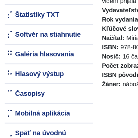
videní prijal
Vydavateľst
Štatistiky TXT
Rok vydania
Kľúčové slo
Softvér na stiahnutie
Načítal:
Miri
ISBN:
978-80
Galéria hlasovania
Nosič:
16 ča
Počet zobra
Hlasový výstup
ISBN pôvodn
Žáner:
nábož
Časopisy
Mobilná aplikácia
Späť na úvodnú