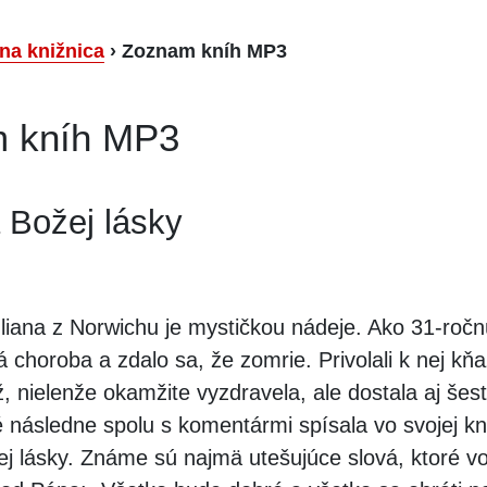
lna knižnica
›
Zoznam kníh MP3
 kníh MP3
 Božej lásky
liana z Norwichu je mystičkou nádeje. Ako 31-ročn
á choroba a zdalo sa, že zomrie. Privolali k nej kň
íž, nielenže okamžite vyzdravela, ale dostala aj šes
é následne spolu s komentármi spísala vo svojej kn
ej lásky. Známe sú najmä utešujúce slová, ktoré v