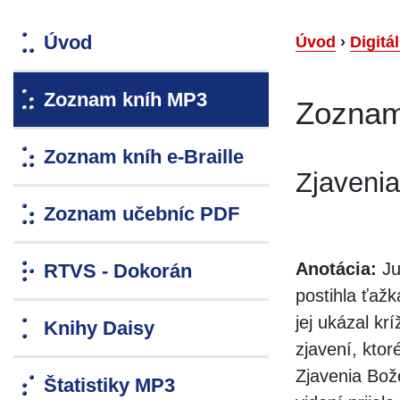
Úvod
Úvod
›
Digitá
Zoznam kníh MP3
Zoznam
Zoznam kníh e-Braille
Zjavenia
Zoznam učebníc PDF
Anotácia:
Ju
RTVS - Dokorán
postihla ťažk
jej ukázal kr
Knihy Daisy
zjavení, ktor
Zjavenia Bož
Štatistiky MP3