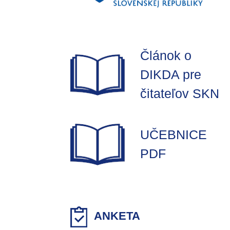
Článok o
DIKDA pre
čitateľov SKN
UČEBNICE
PDF
ANKETA