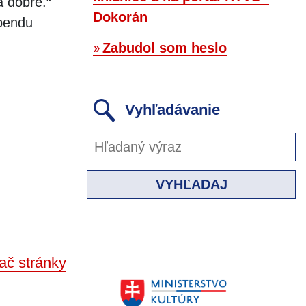
a dobré.“
Dokorán
ebendu
Zabudol som heslo
Vyhľadávanie
VYHĽADAJ
ač stránky