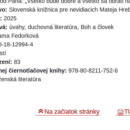
a od Pána: „Všetko bude dobré a všetko sa obráti n
vo:
Slovenská knižnica pre nevidiacich Mateja Hr
:
2025
vá:
úvahy, duchovná literatúra, Boh a človek
ama Fedorková
-18-12994-4
stí
zení:
83
ej čiernotlačovej knihy:
978-80-8211-752-6
enská literatúra
Na začiatok stránky
Tl