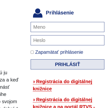
Prihlásenie
Zapamätať prihlásenie
PRIHLÁSIŤ
ú ju
aza a keď
Registrácia do digitálnej
tnásť
knižnice
ihe
Registrácia do digitálnej
o svojom
knižnice a na portál RTVS -