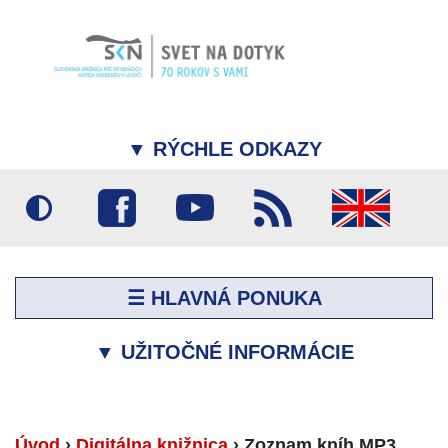
▼
RÝCHLE ODKAZY
☰ HLAVNÁ PONUKA
▼
UŽITOČNÉ INFORMÁCIE
Úvod
›
Digitálna knižnica
›
Zoznam kníh MP3