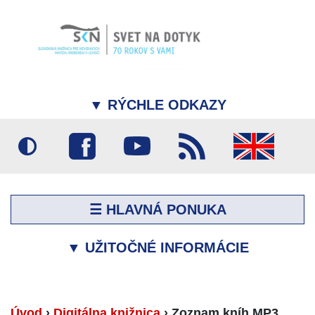
▼
RÝCHLE ODKAZY
☰ HLAVNÁ PONUKA
▼
UŽITOČNÉ INFORMÁCIE
Úvod
›
Digitálna knižnica
›
Zoznam kníh MP3