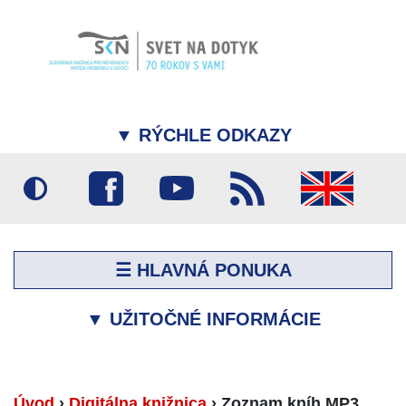
▼
RÝCHLE ODKAZY
☰ HLAVNÁ PONUKA
▼
UŽITOČNÉ INFORMÁCIE
Úvod
›
Digitálna knižnica
›
Zoznam kníh MP3