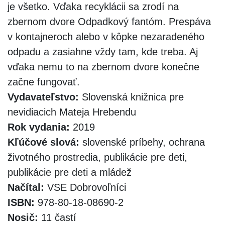
je všetko. Vďaka recyklácii sa zrodí na
zbernom dvore Odpadkový fantóm. Prespáva
v kontajneroch alebo v kôpke nezaradeného
odpadu a zasiahne vždy tam, kde treba. Aj
vďaka nemu to na zbernom dvore konečne
začne fungovať.
Vydavateľstvo:
Slovenská knižnica pre
nevidiacich Mateja Hrebendu
Rok vydania:
2019
Kľúčové slová:
slovenské príbehy, ochrana
životného prostredia, publikácie pre deti,
publikácie pre deti a mládež
Načítal:
VSE Dobrovoľníci
ISBN:
978-80-18-08690-2
Nosič:
11 častí