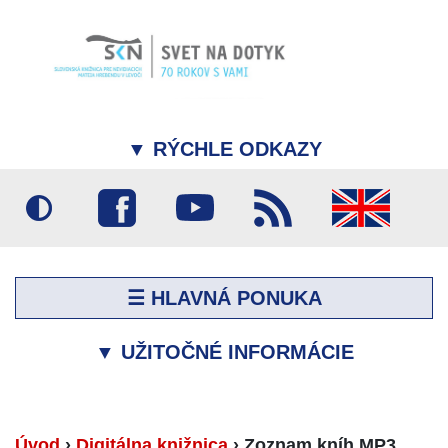
▼
RÝCHLE ODKAZY
☰ HLAVNÁ PONUKA
▼
UŽITOČNÉ INFORMÁCIE
Úvod
›
Digitálna knižnica
›
Zoznam kníh MP3