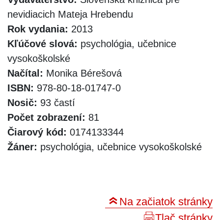
nevidiacich Mateja Hrebendu
Rok vydania:
2013
Kľúčové slová:
psychológia, učebnice
vysokoškolské
Načítal:
Monika Bérešová
ISBN:
978-80-18-01747-0
Nosič:
93 častí
Počet zobrazení:
81
Čiarový kód:
0174133344
Žáner:
psychológia, učebnice vysokoškolské
Na začiatok stránky
Tlač stránky