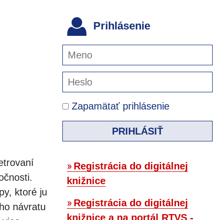
Prihlásenie
Zapamätať prihlásenie
PRIHLÁSIŤ
etrovaní
Registrácia do digitálnej
očnosti.
knižnice
y, ktoré ju
Registrácia do digitálnej
ho návratu
knižnice a na portál RTVS -