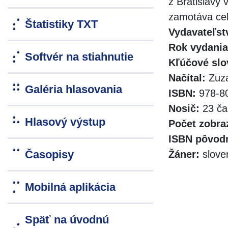
z Bratislavy
zamotáva cel
Štatistiky TXT
Vydavateľst
Rok vydania
Softvér na stiahnutie
Kľúčové slo
Načítal:
Zuz
Galéria hlasovania
ISBN:
978-80
Nosič:
23 ča
Hlasový výstup
Počet zobra
ISBN pôvodn
Časopisy
Žáner:
slove
Mobilná aplikácia
Späť na úvodnú