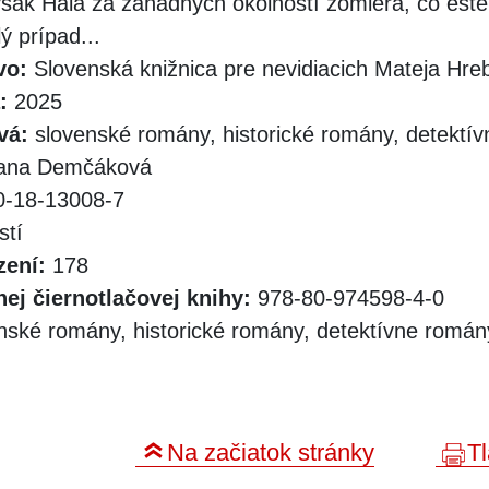
 však Hála za záhadných okolností zomiera, čo ešte
ý prípad...
vo:
Slovenská knižnica pre nevidiacich Mateja Hr
:
2025
vá:
slovenské romány, historické romány, detektí
ana Demčáková
-18-13008-7
stí
zení:
178
ej čiernotlačovej knihy:
978-80-974598-4-0
nské romány, historické romány, detektívne román
Na začiatok stránky
Tl