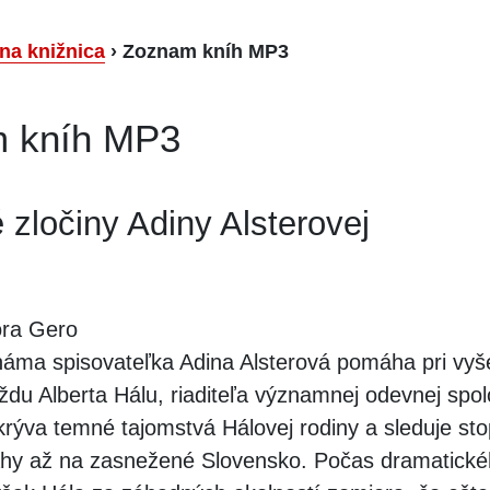
lna knižnica
›
Zoznam kníh MP3
 kníh MP3
zločiny Adiny Alsterovej
ra Gero
áma spisovateľka Adina Alsterová pomáha pri vyš
ždu Alberta Hálu, riaditeľa významnej odevnej spol
rýva temné tajomstvá Hálovej rodiny a sleduje stop
hy až na zasnežené Slovensko. Počas dramatické