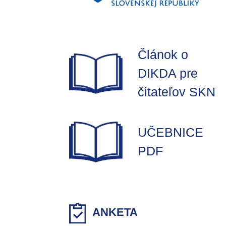
Článok o
DIKDA pre
čitateľov SKN
UČEBNICE
PDF
ANKETA