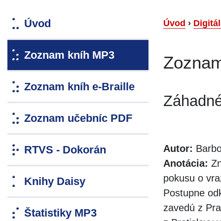
Úvod
Úvod
›
Digitá
Zoznam kníh MP3
Zoznam
Zoznam kníh e-Braille
Záhadné 
Zoznam učebníc PDF
Autor:
Barbo
RTVS - Dokorán
Anotácia:
Zn
pokusu o vra
Knihy Daisy
Postupne odk
zavedú z Pra
Štatistiky MP3