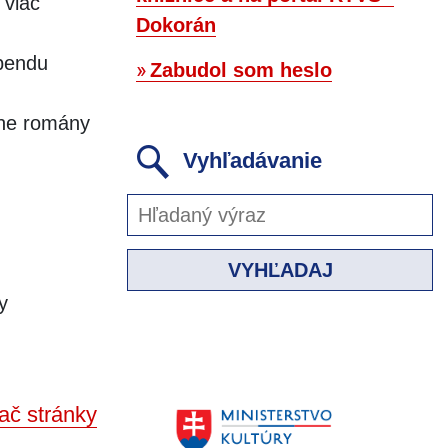
 viac
Dokorán
ebendu
Zabudol som heslo
vne romány
Vyhľadávanie
VYHĽADAJ
y
ač stránky