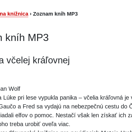
lna knižnica
›
Zoznam kníh MP3
 kníh MP3
 včelej kráľovnej
an Wolf
 Lúke pri lese vypukla panika – včelia kráľovná je
 Gaučo a Fred sa vydajú na nebezpečnú cestu do
iadali elfov o pomoc. Nestačí však len získať ich 
toho treba urobiť oveľa viac.