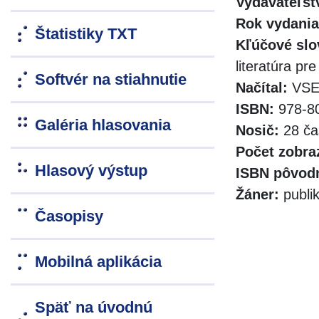
Vydavateľst
Rok vydania
Štatistiky TXT
Kľúčové slo
literatúra pre
Softvér na stiahnutie
Načítal:
VSE 
ISBN:
978-80
Galéria hlasovania
Nosič:
28 ča
Počet zobra
Hlasový výstup
ISBN pôvodn
Žáner:
publik
Časopisy
Mobilná aplikácia
Späť na úvodnú