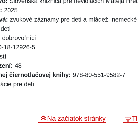
vo:
Slovenská knižnica pre nevidiacich Mateja Hr
:
2025
vá:
zvukové záznamy pre deti a mládež, nemecké 
 deti
dobrovoľníci
-18-12926-5
stí
zení:
48
ej čiernotlačovej knihy:
978-80-551-9582-7
ácie pre deti
Na začiatok stránky
Tl