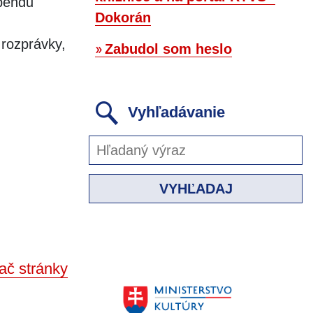
ebendu
Dokorán
rozprávky,
Zabudol som heslo
Vyhľadávanie
VYHĽADAJ
ač stránky