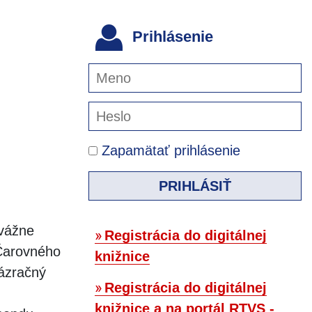
Prihlásenie
Zapamätať prihlásenie
PRIHLÁSIŤ
 vážne
Registrácia do digitálnej
 Čarovného
knižnice
zázračný
Registrácia do digitálnej
knižnice a na portál RTVS -