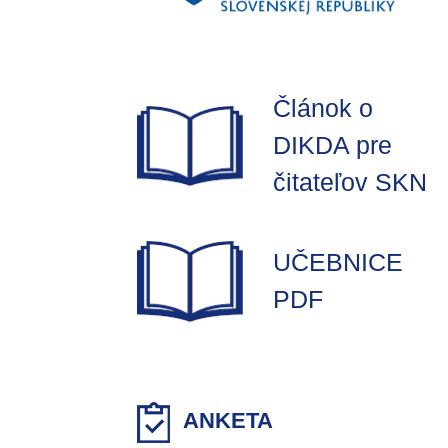
Článok o
DIKDA pre
čitateľov SKN
UČEBNICE
PDF
ANKETA