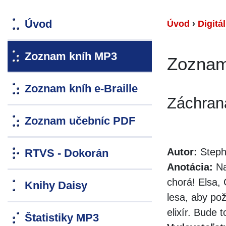
Úvod
Úvod
›
Digitá
Zoznam kníh MP3
Zoznam
Zoznam kníh e-Braille
Záchrana
Zoznam učebníc PDF
Autor:
Steph
RTVS - Dokorán
Anotácia:
Na
chorá! Elsa,
Knihy Daisy
lesa, aby pož
elixír. Bude 
Štatistiky MP3