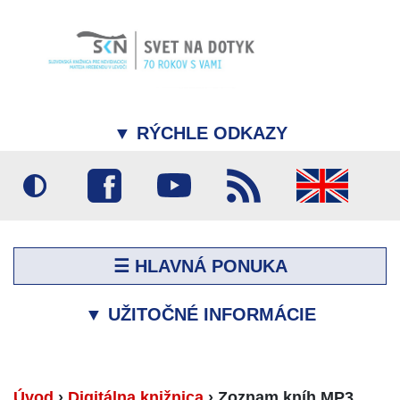
▼
RÝCHLE ODKAZY
☰ HLAVNÁ PONUKA
▼
UŽITOČNÉ INFORMÁCIE
Úvod
›
Digitálna knižnica
›
Zoznam kníh MP3