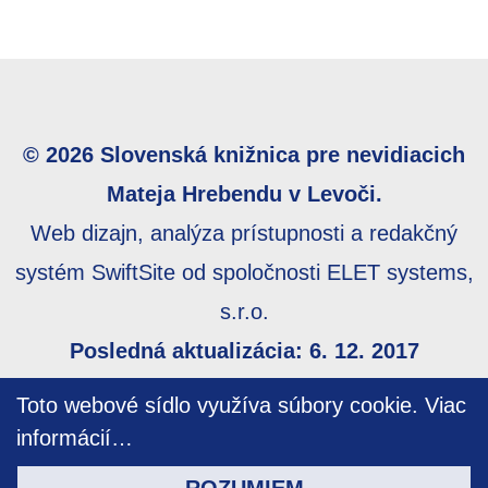
© 2026 Slovenská knižnica pre nevidiacich
Mateja Hrebendu v Levoči.
Web dizajn, analýza prístupnosti a redakčný
systém SwiftSite od spoločnosti ELET systems,
s.r.o.
Posledná aktualizácia: 6. 12. 2017
Webmaster:
webmaster@skn.sk
,
Informácie o
Toto webové sídlo využíva súbory cookie.
Viac
prístupnosti
,
Mapa stránky
informácií…