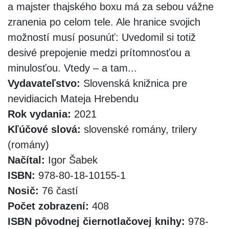
a majster thajského boxu má za sebou vážne
zranenia po celom tele. Ale hranice svojich
možností musí posunúť: Uvedomil si totiž
desivé prepojenie medzi prítomnosťou a
minulosťou. Vtedy – a tam...
Vydavateľstvo:
Slovenská knižnica pre
nevidiacich Mateja Hrebendu
Rok vydania:
2021
Kľúčové slová:
slovenské romány, trilery
(romány)
Načítal:
Igor Šabek
ISBN:
978-80-18-10155-1
Nosič:
76 častí
Počet zobrazení:
408
ISBN pôvodnej čiernotlačovej knihy:
978-