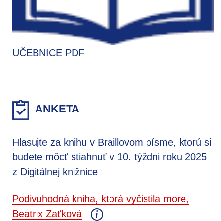
UČEBNICE PDF
ANKETA
Hlasujte za knihu v Braillovom písme, ktorú si
budete môcť stiahnuť v 10. týždni roku 2025
z Digitálnej knižnice
Podivuhodná kniha, ktorá vyčistila more,
Beatrix Zaťková