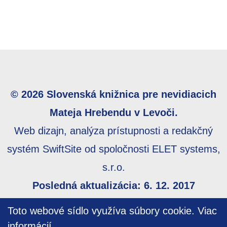
© 2026 Slovenská knižnica pre nevidiacich
Mateja Hrebendu v Levoči.
Web dizajn, analýza prístupnosti a redakčný
systém SwiftSite od spoločnosti ELET systems,
s.r.o.
Posledná aktualizácia: 6. 12. 2017
Webmaster:
webmaster@skn.sk
,
Informácie o
Toto webové sídlo využíva súbory cookie.
Viac
prístupnosti
,
Mapa stránky
informácií…