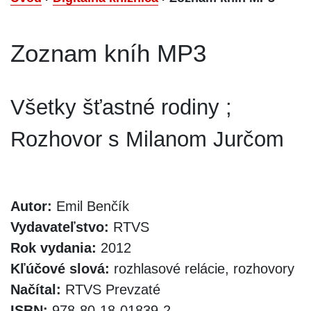
Zoznam kníh MP3
Všetky šťastné rodiny ;
Rozhovor s Milanom Jurčom
Autor:
Emil Benčík
Vydavateľstvo:
RTVS
Rok vydania:
2012
Kľúčové slová:
rozhlasové relácie, rozhovory
Načítal:
RTVS Prevzaté
ISBN:
978-80-18-01839-2