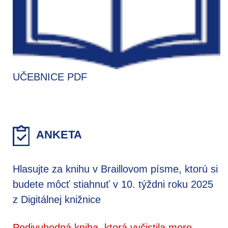
UČEBNICE PDF
ANKETA
Hlasujte za knihu v Braillovom písme, ktorú si
budete môcť stiahnuť v 10. týždni roku 2025
z Digitálnej knižnice
Podivuhodná kniha, ktorá vyčistila more,