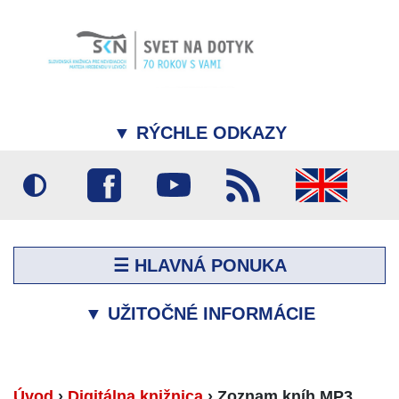
▼
RÝCHLE ODKAZY
☰ HLAVNÁ PONUKA
▼
UŽITOČNÉ INFORMÁCIE
Úvod
›
Digitálna knižnica
›
Zoznam kníh MP3