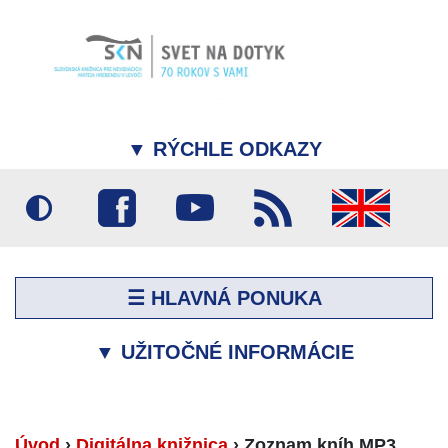
▼
RÝCHLE ODKAZY
☰ HLAVNÁ PONUKA
▼
UŽITOČNÉ INFORMÁCIE
Úvod
›
Digitálna knižnica
›
Zoznam kníh MP3