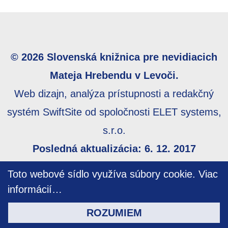
© 2026 Slovenská knižnica pre nevidiacich
Mateja Hrebendu v Levoči.
Web dizajn, analýza prístupnosti a redakčný
systém SwiftSite od spoločnosti ELET systems,
s.r.o.
Posledná aktualizácia: 6. 12. 2017
Webmaster:
webmaster@skn.sk
,
Informácie o
Toto webové sídlo využíva súbory cookie.
Viac
prístupnosti
,
Mapa stránky
informácií…
ROZUMIEM