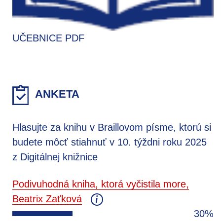
UČEBNICE PDF
ANKETA
Hlasujte za knihu v Braillovom písme, ktorú si
budete môcť stiahnuť v 10. týždni roku 2025
z Digitálnej knižnice
Podivuhodná kniha, ktorá vyčistila more,
Beatrix Zaťková
30%