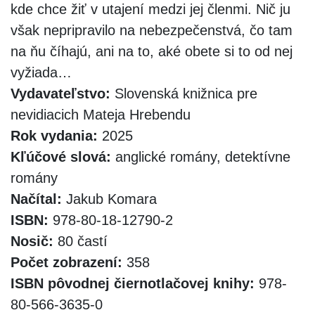
kde chce žiť v utajení medzi jej členmi. Nič ju
však nepripravilo na nebezpečenstvá, čo tam
na ňu číhajú, ani na to, aké obete si to od nej
vyžiada…
Vydavateľstvo:
Slovenská knižnica pre
nevidiacich Mateja Hrebendu
Rok vydania:
2025
Kľúčové slová:
anglické romány, detektívne
romány
Načítal:
Jakub Komara
ISBN:
978-80-18-12790-2
Nosič:
80 častí
Počet zobrazení:
358
ISBN pôvodnej čiernotlačovej knihy:
978-
80-566-3635-0