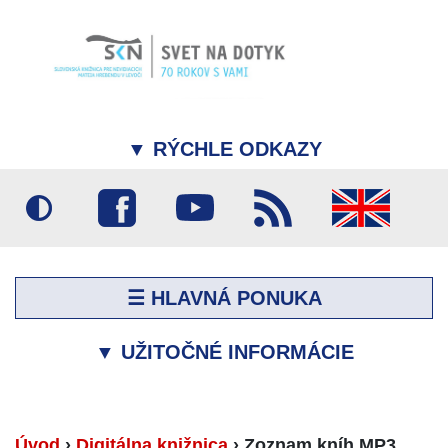
▼
RÝCHLE ODKAZY
☰ HLAVNÁ PONUKA
▼
UŽITOČNÉ INFORMÁCIE
Úvod
›
Digitálna knižnica
›
Zoznam kníh MP3