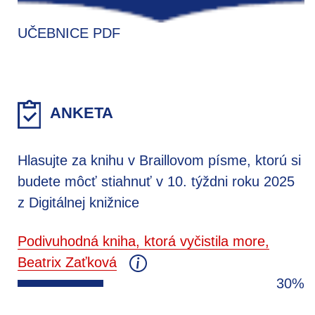
UČEBNICE PDF
ANKETA
Hlasujte za knihu v Braillovom písme, ktorú si
budete môcť stiahnuť v 10. týždni roku 2025
z Digitálnej knižnice
Podivuhodná kniha, ktorá vyčistila more,
Beatrix Zaťková
30%