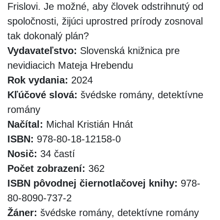
Frislovi. Je možné, aby človek odstrihnutý od
spoločnosti, žijúci uprostred prírody zosnoval
tak dokonalý plán?
Vydavateľstvo:
Slovenská knižnica pre
nevidiacich Mateja Hrebendu
Rok vydania:
2024
Kľúčové slová:
švédske romány, detektívne
romány
Načítal:
Michal Kristián Hnát
ISBN:
978-80-18-12158-0
Nosič:
34 častí
Počet zobrazení:
362
ISBN pôvodnej čiernotlačovej knihy:
978-
80-8090-737-2
Žáner:
švédske romány, detektívne romány