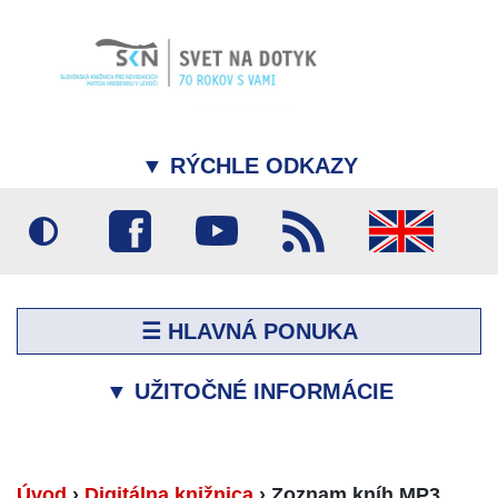
▼
RÝCHLE ODKAZY
☰ HLAVNÁ PONUKA
▼
UŽITOČNÉ INFORMÁCIE
Úvod
›
Digitálna knižnica
›
Zoznam kníh MP3