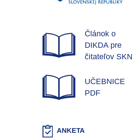
Článok o
DIKDA pre
čitateľov SKN
UČEBNICE
PDF
ANKETA