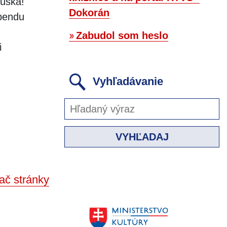
fuška!
Dokorán
ebendu
Zabudol som heslo
i
Vyhľadávanie
VYHĽADAJ
ač stránky