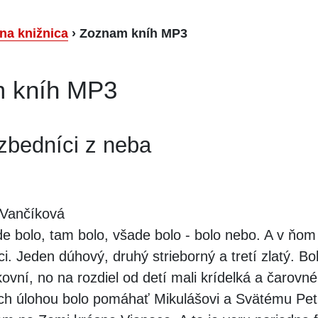
lna knižnica
›
Zoznam kníh MP3
 kníh MP3
zbedníci z neba
Vančíková
e bolo, tam bolo, všade bolo - bolo nebo. A v ňo
ici. Jeden dúhový, druhý strieborný a tretí zlatý. Bo
ikovní, no na rozdiel od detí mali krídelká a čarovné
Ich úlohou bolo pomáhať Mikulášovi a Svätému Pet