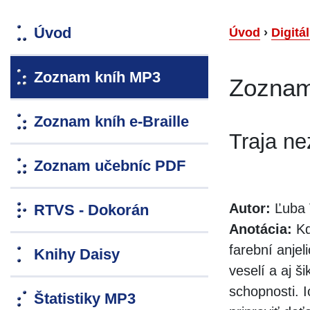
Úvod
Úvod
›
Digitá
Zoznam kníh MP3
Zoznam
Zoznam kníh e-Braille
Traja ne
Zoznam učebníc PDF
Autor:
Ľuba 
RTVS - Dokorán
Anotácia:
Kd
farební anjel
Knihy Daisy
veselí a aj š
schopnosti. 
Štatistiky MP3