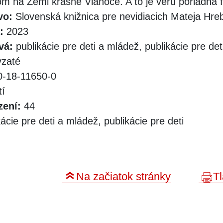
ťom na Zemi krásne Vianoce. A to je veru poriadna 
vo:
Slovenská knižnica pre nevidiacich Mateja Hr
:
2023
vá:
publikácie pre deti a mládež, publikácie pre det
zaté
-18-11650-0
tí
zení:
44
ácie pre deti a mládež, publikácie pre deti
Na začiatok stránky
Tl