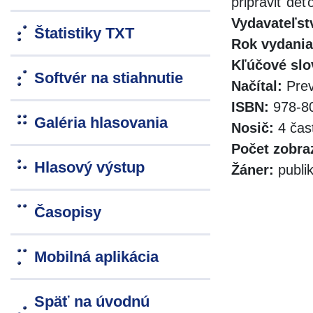
pripraviť de
Vydavateľst
Štatistiky TXT
Rok vydania
Kľúčové slo
Softvér na stiahnutie
Načítal:
Prev
ISBN:
978-80
Galéria hlasovania
Nosič:
4 čas
Počet zobra
Hlasový výstup
Žáner:
publik
Časopisy
Mobilná aplikácia
Späť na úvodnú