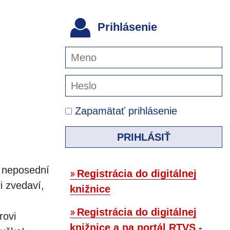
Prihlásenie
Zapamätať prihlásenie
PRIHLÁSIŤ
m neposední
Registrácia do digitálnej
li zvedaví,
knižnice
Registrácia do digitálnej
rovi
knižnice a na portál RTVS -