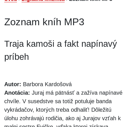
Zoznam kníh MP3
Traja kamoši a fakt napínavý
príbeh
Autor:
Barbora Kardošová
Anotácia:
Juraj má pätnásť a zažíva napínavé
chvíle. V susedstve sa totiž potuluje banda
vykrádačov, ktorých treba odhaliť! Dôležitú
úlohu zohrávajú rodičia, ako aj Jurajov vzťah k
malej sestre Evičke, vďaka ktorej získava