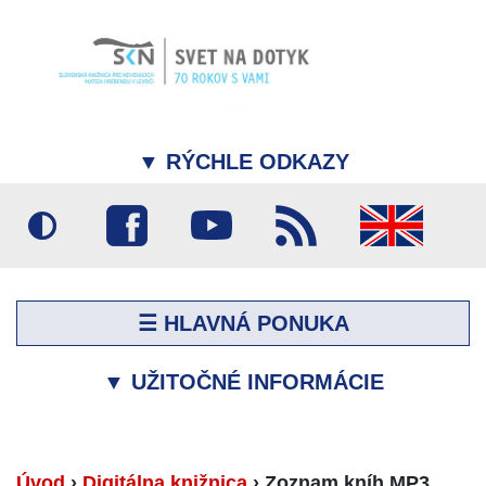
▼
RÝCHLE ODKAZY
☰ HLAVNÁ PONUKA
▼
UŽITOČNÉ INFORMÁCIE
Úvod
›
Digitálna knižnica
›
Zoznam kníh MP3