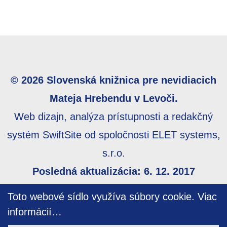
© 2026 Slovenská knižnica pre nevidiacich
Mateja Hrebendu v Levoči.
Web dizajn, analýza prístupnosti a redakčný
systém SwiftSite od spoločnosti ELET systems,
s.r.o.
Posledná aktualizácia: 6. 12. 2017
Webmaster:
webmaster@skn.sk
,
Informácie o
Toto webové sídlo využíva súbory cookie.
Viac
prístupnosti
,
Mapa stránky
informácií…