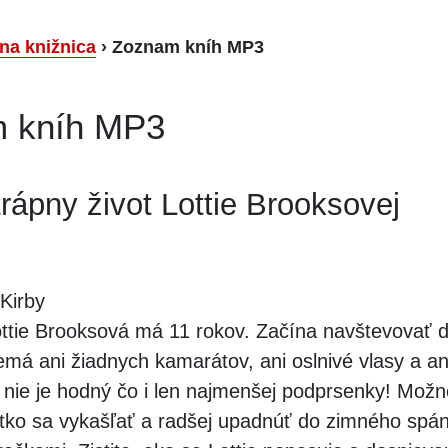
lna knižnica
›
Zoznam kníh MP3
 kníh MP3
trápny život Lottie Brooksovej
Kirby
ttie Brooksová má 11 rokov. Začína navštevovať 
má ani žiadnych kamarátov, ani oslnivé vlasy a ani
e nie je hodný čo i len najmenšej podprsenky! Možn
etko sa vykašľať a radšej upadnúť do zimného spá