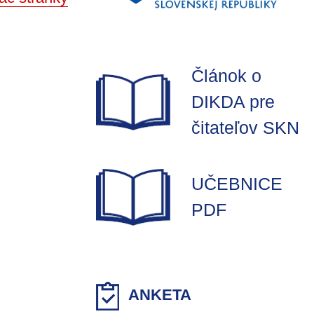
Článok o
DIKDA pre
čitateľov SKN
UČEBNICE
PDF
ANKETA