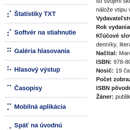
so svojimi šk
nálože vtipu
Štatistiky TXT
Vydavateľst
Rok vydania
Softvér na stiahnutie
Kľúčové slo
denníky, liter
Galéria hlasovania
Načítal:
Marc
ISBN:
978-80
Hlasový výstup
Nosič:
19 ča
Počet zobra
Časopisy
ISBN pôvodn
Žáner:
publik
Mobilná aplikácia
Späť na úvodnú