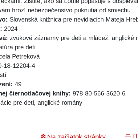
rečkami. Zistite, ako sa Lottie popasuje s dospiev
 vám hrozí nebezpečenstvo puknutia od smiechu.
vo:
Slovenská knižnica pre nevidiacich Mateja Hr
:
2024
vá:
zvukové záznamy pre deti a mládež, anglické 
atúra pre deti
ela Petreková
-18-12204-4
stí
zení:
49
ej čiernotlačovej knihy:
978-80-566-3620-6
ácie pre deti, anglické romány
Na začiatok stránky
Tl