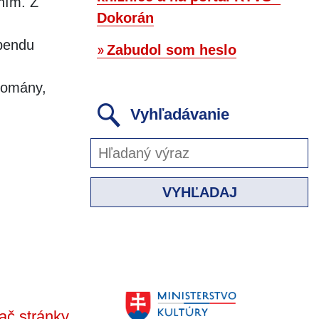
aním. Z
Dokorán
ebendu
Zabudol som heslo
romány,
Vyhľadávanie
VYHĽADAJ
ač stránky