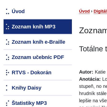
Úvod
Úvod
›
Digitá
Zoznam kníh MP3
Zoznam
Zoznam kníh e-Braille
Totálne 
Zoznam učebníc PDF
Autor:
Katie 
RTVS - Dokorán
Anotácia:
Lo
stupeň, no ne
Knihy Daisy
hrudník stál
lepšie na vš
Štatistiky MP3