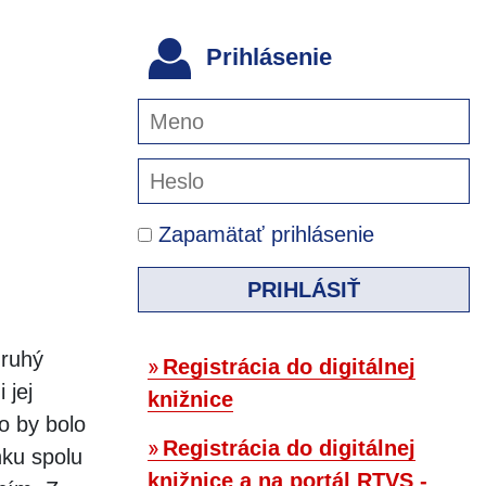
Prihlásenie
Zapamätať prihlásenie
PRIHLÁSIŤ
druhý
Registrácia do digitálnej
 jej
knižnice
o by bolo
Registrácia do digitálnej
nku spolu
knižnice a na portál RTVS -