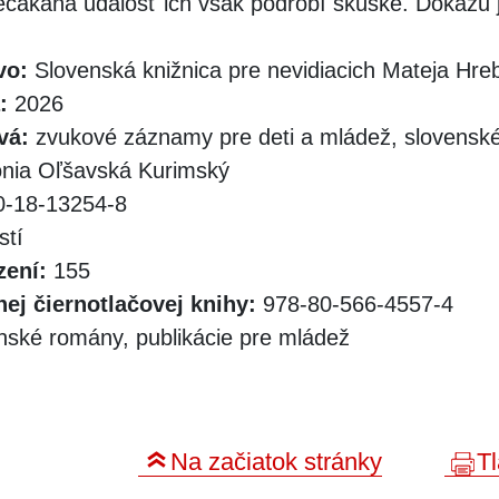
Nečakaná udalosť ich však podrobí skúške. Dokážu 
vo:
Slovenská knižnica pre nevidiacich Mateja Hr
:
2026
vá:
zvukové záznamy pre deti a mládež, slovensk
nia Oľšavská Kurimský
-18-13254-8
stí
zení:
155
ej čiernotlačovej knihy:
978-80-566-4557-4
nské romány, publikácie pre mládež
Na začiatok stránky
Tl