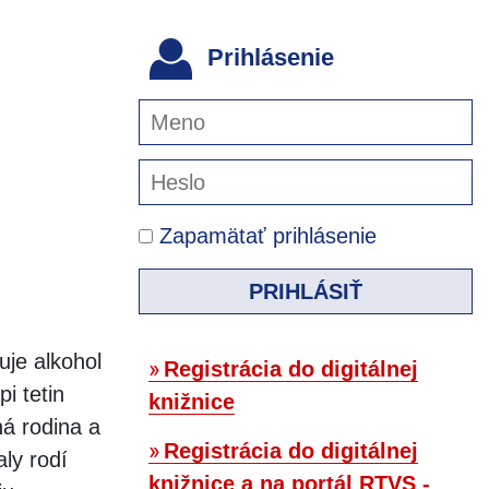
Prihlásenie
Zapamätať prihlásenie
PRIHLÁSIŤ
uje alkohol
Registrácia do digitálnej
pi tetin
knižnice
ná rodina a
Registrácia do digitálnej
ly rodí
knižnice a na portál RTVS -