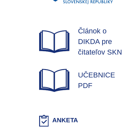
Článok o
DIKDA pre
čitateľov SKN
UČEBNICE
PDF
ANKETA