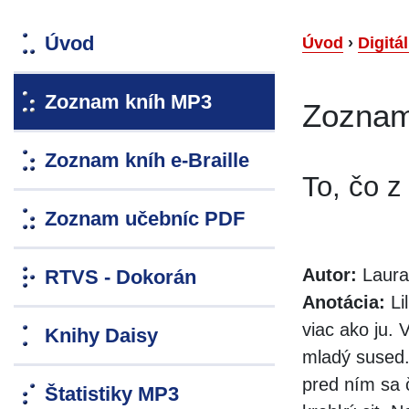
Úvod
Úvod
›
Digitá
Zoznam kníh MP3
Zoznam
Zoznam kníh e-Braille
To, čo z
Zoznam učebníc PDF
Autor:
Laura
RTVS - Dokorán
Anotácia:
Li
viac ako ju. V
Knihy Daisy
mladý sused. 
pred ním sa č
Štatistiky MP3