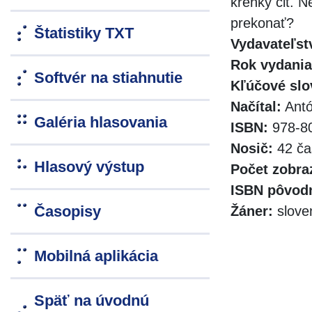
krehký cit. 
prekonať?
Štatistiky TXT
Vydavateľst
Rok vydania
Softvér na stiahnutie
Kľúčové slo
Načítal:
Antó
Galéria hlasovania
ISBN:
978-80
Nosič:
42 ča
Hlasový výstup
Počet zobra
ISBN pôvodn
Časopisy
Žáner:
slove
Mobilná aplikácia
Späť na úvodnú