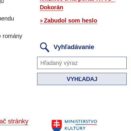
ju
Dokorán
ebendu
Zabudol som heslo
é romány
Vyhľadávanie
VYHĽADAJ
ač stránky