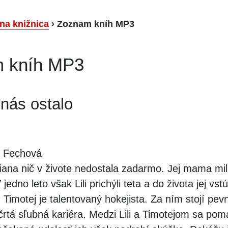
lna knižnica
›
Zoznam kníh MP3
 kníh MP3
 nás ostalo
 Fechová
liana nič v živote nedostala zadarmo. Jej mama mil
 jedno leto však Lili prichýli teta a do života jej vstú
Timotej je talentovaný hokejista. Za ním stojí pev
rtá sľubná kariéra. Medzi Lili a Timotejom sa poma