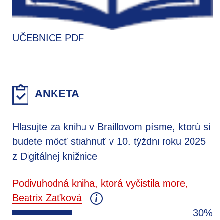
UČEBNICE PDF
ANKETA
Hlasujte za knihu v Braillovom písme, ktorú si
budete môcť stiahnuť v 10. týždni roku 2025
z Digitálnej knižnice
Podivuhodná kniha, ktorá vyčistila more,
Beatrix Zaťková
30%