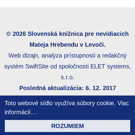
© 2026 Slovenská knižnica pre nevidiacich
Mateja Hrebendu v Levoči.
Web dizajn, analýza prístupnosti a redakčný
systém SwiftSite od spoločnosti ELET systems,
s.r.o.
Posledná aktualizácia: 6. 12. 2017
Webmaster:
webmaster@skn.sk
,
Informácie o
Toto webové sídlo využíva súbory cookie.
Viac
prístupnosti
,
Mapa stránky
informácií…
ROZUMIEM