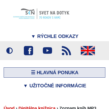
▼
RÝCHLE ODKAZY
☰ HLAVNÁ PONUKA
▼
UŽITOČNÉ INFORMÁCIE
Úvod
›
Digitálna knižnica
›
Zoznam kníh MP3