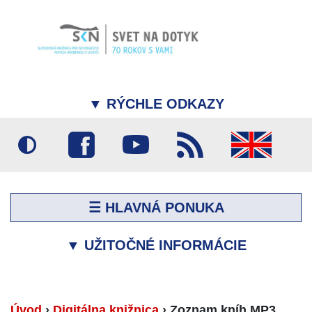
▼
RÝCHLE ODKAZY
☰ HLAVNÁ PONUKA
▼
UŽITOČNÉ INFORMÁCIE
Úvod
›
Digitálna knižnica
›
Zoznam kníh MP3