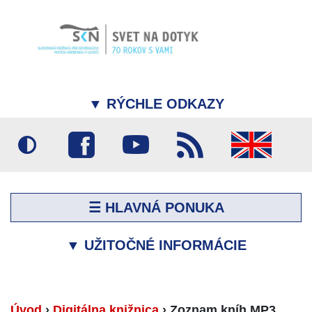
▼
RÝCHLE ODKAZY
☰ HLAVNÁ PONUKA
▼
UŽITOČNÉ INFORMÁCIE
Úvod
›
Digitálna knižnica
›
Zoznam kníh MP3