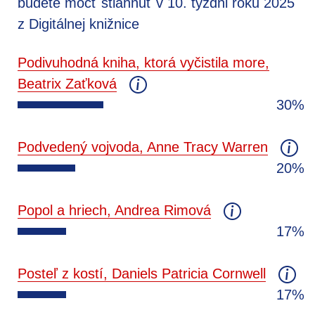
budete môcť stiahnuť v 10. týždni roku 2025
z Digitálnej knižnice
Podivuhodná kniha, ktorá vyčistila more,
Beatrix Zaťková
30%
Podvedený vojvoda, Anne Tracy Warren
20%
Popol a hriech, Andrea Rimová
17%
Posteľ z kostí, Daniels Patricia Cornwell
17%