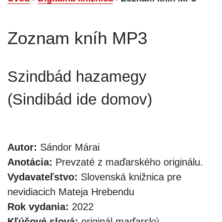
Zoznam kníh MP3
Szindbád hazamegy
(Sindibád ide domov)
Autor:
Sándor Márai
Anotácia:
Prevzaté z maďarského originálu.
Vydavateľstvo:
Slovenská knižnica pre
nevidiacich Mateja Hrebendu
Rok vydania:
2022
Kľúčové slová:
originál maďarský