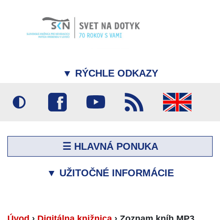
▼
RÝCHLE ODKAZY
☰ HLAVNÁ PONUKA
▼
UŽITOČNÉ INFORMÁCIE
Úvod
›
Digitálna knižnica
›
Zoznam kníh MP3