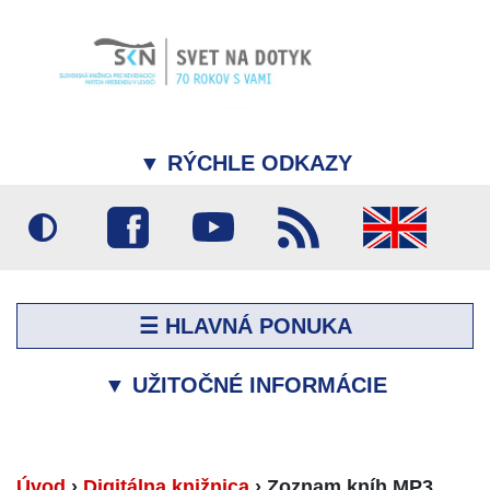
▼
RÝCHLE ODKAZY
☰ HLAVNÁ PONUKA
▼
UŽITOČNÉ INFORMÁCIE
Úvod
›
Digitálna knižnica
›
Zoznam kníh MP3