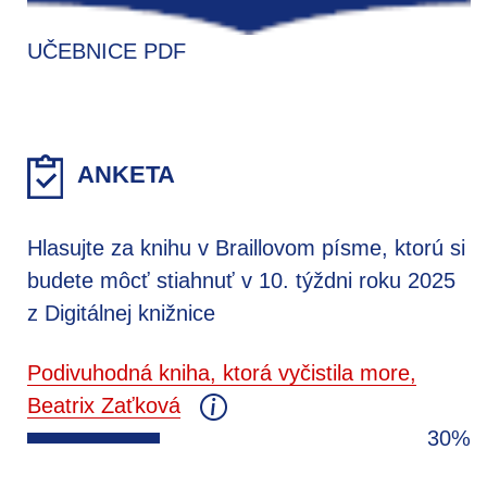
UČEBNICE PDF
ANKETA
Hlasujte za knihu v Braillovom písme, ktorú si
budete môcť stiahnuť v 10. týždni roku 2025
z Digitálnej knižnice
Podivuhodná kniha, ktorá vyčistila more,
Beatrix Zaťková
30%