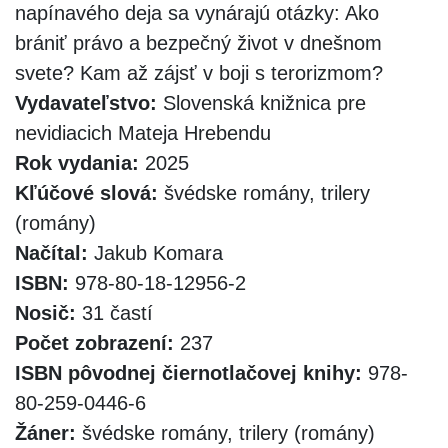
napínavého deja sa vynárajú otázky: Ako
brániť právo a bezpečný život v dnešnom
svete? Kam až zájsť v boji s terorizmom?
Vydavateľstvo:
Slovenská knižnica pre
nevidiacich Mateja Hrebendu
Rok vydania:
2025
Kľúčové slová:
švédske romány, trilery
(romány)
Načítal:
Jakub Komara
ISBN:
978-80-18-12956-2
Nosič:
31 častí
Počet zobrazení:
237
ISBN pôvodnej čiernotlačovej knihy:
978-
80-259-0446-6
Žáner:
švédske romány, trilery (romány)