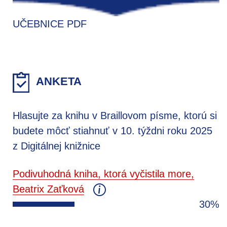
UČEBNICE PDF
ANKETA
Hlasujte za knihu v Braillovom písme, ktorú si
budete môcť stiahnuť v 10. týždni roku 2025
z Digitálnej knižnice
Podivuhodná kniha, ktorá vyčistila more,
Beatrix Zaťková
30%