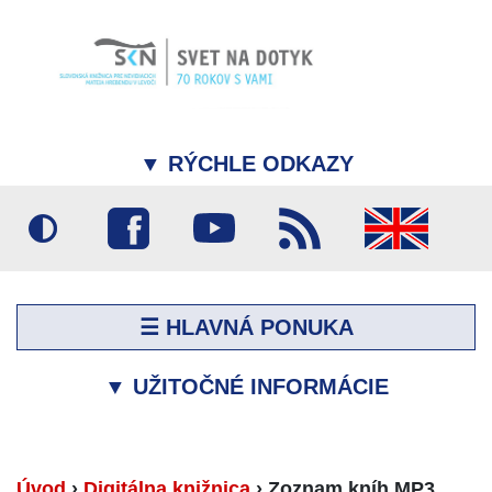
▼
RÝCHLE ODKAZY
☰ HLAVNÁ PONUKA
▼
UŽITOČNÉ INFORMÁCIE
Úvod
›
Digitálna knižnica
›
Zoznam kníh MP3