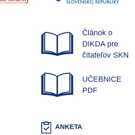
Článok o
DIKDA pre
čitateľov SKN
UČEBNICE
PDF
ANKETA