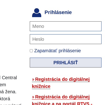
Prihlásenie
Zapamätať prihlásenie
PRIHLÁSIŤ
 Central
Registrácia do digitálnej
rem
knižnice
iná žena.
Registrácia do digitálnej
ktorá
knižnice a na portál RTVS -