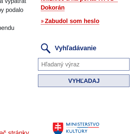
sa vypátrať
Dokorán
by podalo
Zabudol som heslo
ebendu
Vyhľadávanie
VYHĽADAJ
ač stránky