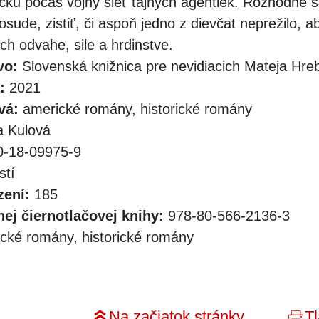
icku počas vojny sieť tajných agentiek. Rozhodne 
osude, zistiť, či aspoň jedno z dievčat neprežilo, a
ch odvahe, sile a hrdinstve.
vo:
Slovenská knižnica pre nevidiacich Mateja Hr
:
2021
vá:
americké romány, historické romány
 Kulová
-18-09975-9
stí
zení:
185
ej čiernotlačovej knihy:
978-80-566-2136-3
cké romány, historické romány
Na začiatok stránky
Tl