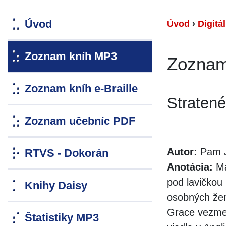
Úvod
Úvod
›
Digitá
Zoznam kníh MP3
Zoznam
Zoznam kníh e-Braille
Stratené
Zoznam učebníc PDF
Autor:
Pam J
RTVS - Dokorán
Anotácia:
Ma
pod lavičkou
Knihy Daisy
osobných žens
Grace vezme f
Štatistiky MP3