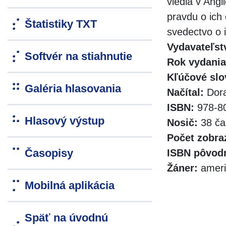
viedla v Angl
pravdu o ich 
Štatistiky TXT
svedectvo o i
Vydavateľst
Softvér na stiahnutie
Rok vydania
Kľúčové slo
Galéria hlasovania
Načítal:
Dora
ISBN:
978-80
Hlasový výstup
Nosič:
38 ča
Počet zobra
Časopisy
ISBN pôvodn
Žáner:
ameri
Mobilná aplikácia
Späť na úvodnú