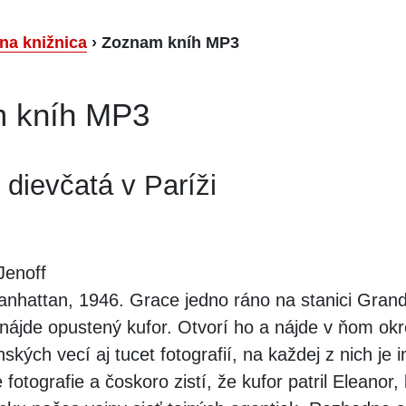
lna knižnica
›
Zoznam kníh MP3
 kníh MP3
 dievčatá v Paríži
enoff
nhattan, 1946. Grace jedno ráno na stanici Grand
 nájde opustený kufor. Otvorí ho a nájde v ňom ok
kých vecí aj tucet fotografií, na každej z nich je 
otografie a čoskoro zistí, že kufor patril Eleanor, 