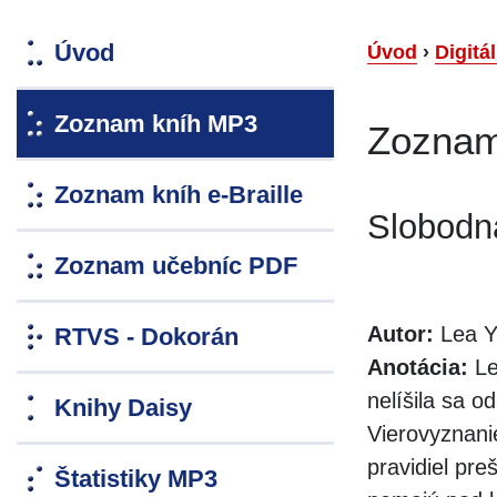
Úvod
Úvod
›
Digitá
Zoznam kníh MP3
Zoznam
Zoznam kníh e-Braille
Slobodn
Zoznam učebníc PDF
Autor:
Lea Y
RTVS - Dokorán
Anotácia:
Lea
nelíšila sa o
Knihy Daisy
Vierovyznanie
pravidiel pre
Štatistiky MP3